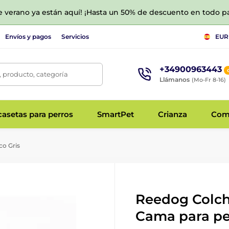
de verano ya están aquí! ¡Hasta un 50% de descuento en todo p
Envíos y pagos
Servicios
EUR
+34900963443
 producto, categoría
Llámanos
(Mo-Fr 8-16)
asetas para perros
SmartPet
Crianza
Com
o Gris
Reedog Colch
Cama para pe