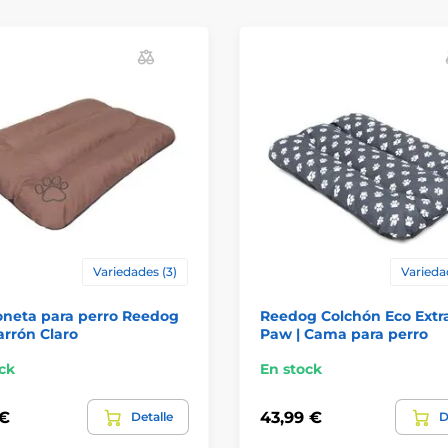
Variedades (3)
Varieda
oneta para perro Reedog
Reedog Colchón Eco Extr
rrón Claro
Paw | Cama para perro
ck
En stock
 €
43,99 €
Detalle
D