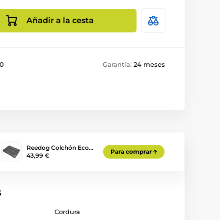
Añadir a la cesta
0
Garantía:
24 meses
Reedog Colchón Eco…
Para comprar
43,99 €
s
Cordura