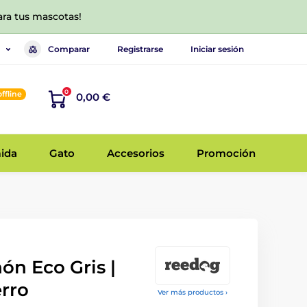
ara tus mascotas!
Comparar
Registrarse
Iniciar sesión
0
offline
0,00 €
ida
Gato
Accesorios
Promoción
ón Eco Gris |
rro
Ver más productos ›