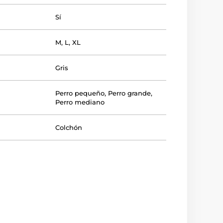
Sí
M
,
L
,
XL
Gris
Perro pequeño
,
Perro grande
,
Perro mediano
Colchón