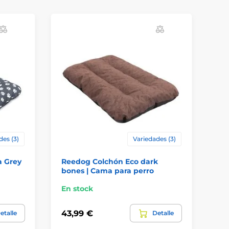
des (3)
Variedades (3)
a Grey
Reedog Colchón Eco dark
Re
bones | Cama para perro
Br
En stock
En
43,99 €
43
etalle
Detalle