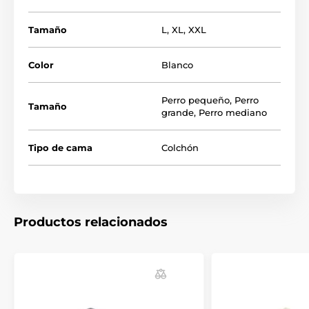
Tamaño
L
,
XL
,
XXL
Color
Blanco
Perro pequeño
,
Perro
Tamaño
grande
,
Perro mediano
Tipo de cama
Colchón
Productos relacionados
La siguiente tabla de tamaños le ayudará a elegir el
colchón adecuado para su perro. (*Nuestros colchones
Reedog están cosidos a mano, por lo que el tamaño
puede variar ligeramente, pero no más de 2-4 cm).