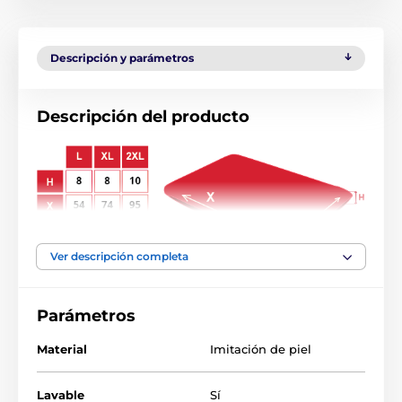
Descripción y parámetros
Descripción del producto
Ver descripción completa
El colchón para perros Reedog es una cama cómoda y
suave para su perro. El material de alta calidad y
duradero evita que el colchón se vuelque, por lo que
Parámetros
su perro tendrá un sueño reparador todo el tiempo.
Decore su hogar con el lujoso colchón Reedog en color
Material
Imitación de piel
Vaca Blanca. Además, gracias a la funda extraíble,
podrá limpiar el colchón en cualquier momento.
Lavable
Sí