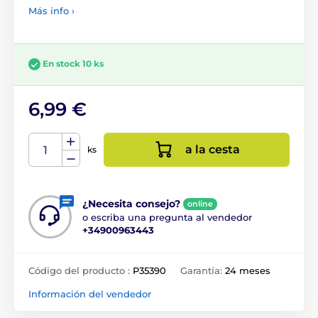
Más info ›
En stock 10 ks
6,99 €
a la cesta
ks
¿Necesita consejo?
online
o escriba una pregunta al vendedor
+34900963443
Código del producto :
P35390
Garantía:
24 meses
Información del vendedor