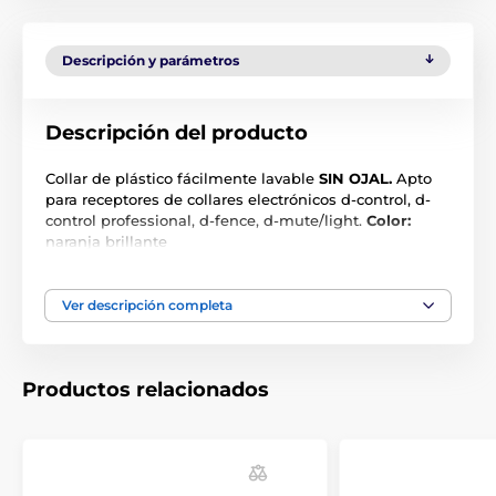
Descripción y parámetros
Descripción del producto
Collar de plástico fácilmente lavable
SIN OJAL.
Apto
para receptores de collares electrónicos d-control, d-
control professional, d-fence, d-mute/light.
Color:
naranja brillante
tamaño: 20 mm x 70 cm
Ver descripción completa
Las especificaciones técnicas pueden cambiar sin
previo aviso. Las imágenes tienen únicamente
carácter ilustrativo.
Productos relacionados
El producto aparece en las categorías
Accesorios Collares de adiestramiento