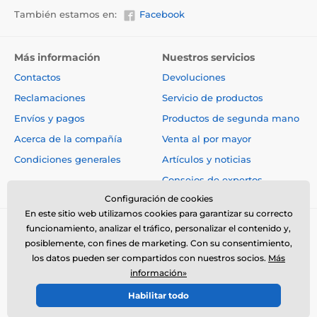
También estamos en:
Facebook
Más información
Nuestros servicios
Contactos
Devoluciones
Reclamaciones
Servicio de productos
Envíos y pagos
Productos de segunda mano
Acerca de la compañía
Venta al por mayor
Condiciones generales
Artículos y noticias
Consejos de expertos
Configuración de cookies
En este sitio web utilizamos cookies para garantizar su correcto
funcionamiento, analizar el tráfico, personalizar el contenido y,
posiblemente, con fines de marketing. Con su consentimiento,
los datos pueden ser compartidos con nuestros socios.
Más
información»
© 2026 www.electro-collares.es ⦁ Tienda electrónica creada por
Habilitar todo
SIMPLIA.cz