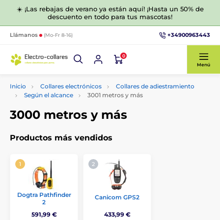
☀️ ¡Las rebajas de verano ya están aquí! ¡Hasta un 50% de
descuento en todo para tus mascotas!
+34900963443
Llámanos
(Mo-Fr 8-16)
0
Menú
Inicio
Collares electrónicos
Collares de adiestramiento
Según el alcance
3001 metros y más
3000 metros y más
Productos más vendidos
Dogtra Pathfinder
Canicom GPS2
2
591,99 €
433,99 €