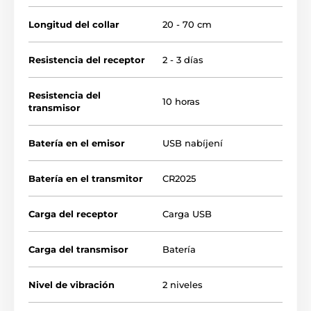
Longitud del collar
20 - 70 cm
Resistencia del receptor
2 - 3 días
Resistencia del
10 horas
transmisor
Batería en el emisor
USB nabíjení
Alcance del collar
Batería en el transmitor
CR2025
Positive Pet le ayudará a adiestrar a su
perro sin correa hasta una distancia de 16
metros. Este collar es adecuado para el
Carga del receptor
Carga USB
adiestramiento de perros aficionados a corta distancia.
Carga del transmisor
Batería
Tipo de corrección
Nivel de vibración
2 niveles
Positive Pet utiliza vibraciones cortas y
largas para el adiestramiento. La vibración