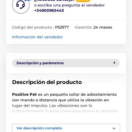
o escriba una pregunta al vendedor
+34900963443
Código del producto :
P52977
Garantía:
24 meses
Información del vendedor
Descripción y parámetros
Descripción del producto
Positive Pet
es un pequeño collar de adiestramiento
con mando a distancia que utiliza la vibración en
lugar del impulso. Las vibraciones son lo
suficientemente fuertes como para llamar la atención
de su perro y distraerlo de su mal comportamiento,
sin ser dolorosas ni dañinas. El
botón del mando a
distancia tiene 2 funciones de vibración:
pulsación
Ver descripción completa