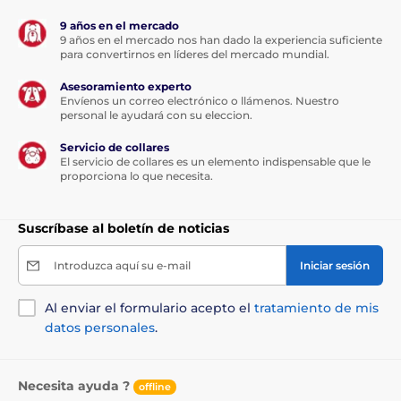
fácilmente la longitud del collar o utilizar su propio
collar. La longitud del collar es ajustable de 20 a 70
9 años en el mercado
cm, y la anchura es de 2,5 cm.
9 años en el mercado nos han dado la experiencia suficiente
para convertirnos en líderes del mercado mundial.
Asesoramiento experto
Envíenos un correo electrónico o llámenos. Nuestro
personal le ayudará con su eleccion.
Peso y dimensiones
Servicio de collares
El servicio de collares es un elemento indispensable que le
La radio mide 3,8 cm de ancho, 5,8 cm de
proporciona lo que necesita.
alto, 1,5 cm de fondo y pesa 17 gramos. El
receptor mide 3 cm de ancho, 4 cm de alto, 2,5 cm de
fondo y pesa 27 gramos (pila incluida).
Suscríbase al boletín de noticias
Introduzca aquí su e-mail
Iniciar sesión
Las especificaciones técnicas pueden cambiar sin
previo aviso. Las imágenes tienen únicamente
Al enviar el formulario acepto el
tratamiento de mis
carácter ilustrativo.
datos personales
.
Necesita ayuda ?
offline