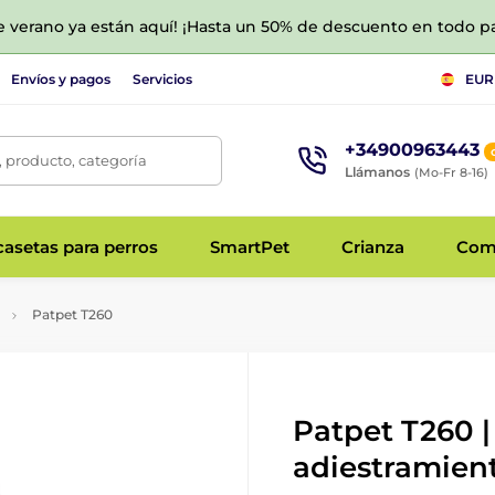
de verano ya están aquí! ¡Hasta un 50% de descuento en todo p
Envíos y pagos
Servicios
EUR
+34900963443
 producto, categoría
Llámanos
(Mo-Fr 8-16)
asetas para perros
SmartPet
Crianza
Com
Patpet T260
Patpet T260 |
adiestramien