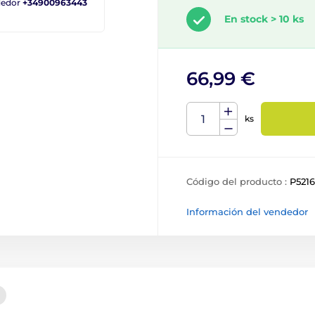
ndedor
+34900963443
En stock > 10 ks
66,99 €
ks
Código del producto :
P521
Información del vendedor