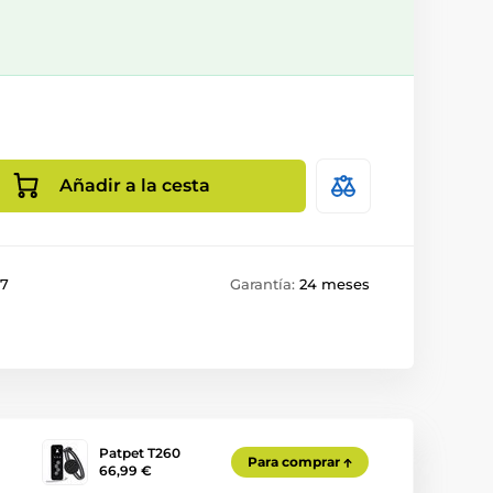
Añadir a la cesta
67
Garantía:
24 meses
Patpet T260
Para comprar
66,99 €