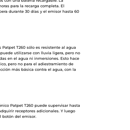
os con una batería recargable. La
 horas para la recarga completa. El
ra durante 30 días y el emisor hasta 60
s Patpet T260 sólo es resistente al agua
puede utilizarse con lluvia ligera, pero no
adas en el agua ni inmersiones. Esto hace
ico, pero no para el adiestramiento de
ección más básica contra el agua, con la
rónico Patpet T260 puede supervisar hasta
dquirir receptores adicionales. Y luego
l botón del emisor.