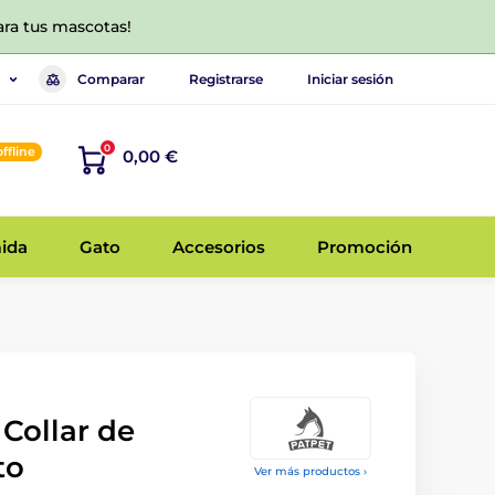
ara tus mascotas!
Comparar
Registrarse
Iniciar sesión
0
offline
0,00 €
ida
Gato
Accesorios
Promoción
 Collar de
to
Ver más productos ›