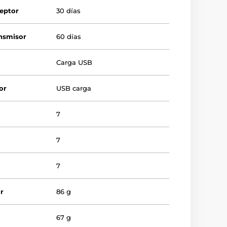
ceptor
30 días
ansmisor
60 días
Carga USB
or
USB carga
7
7
7
r
86 g
67 g