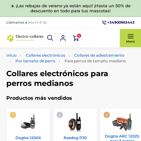
☀️ ¡Las rebajas de verano ya están aquí! ¡Hasta un 50% de
descuento en todo para tus mascotas!
+34900963443
Llámanos
(Mo-Fr 8-16)
0
Menú
Inicio
Collares electrónicos
Collares de adiestramiento
Por tamaño de perro
Para perros de tamaño mediano
Collares electrónicos para
perros medianos
Productos más vendidos
Dogtra ARC 1202S
Dogtra 1200X
Reedog P30
para 3 perros