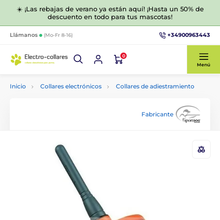
☀️ ¡Las rebajas de verano ya están aquí! ¡Hasta un 50% de
descuento en todo para tus mascotas!
+34900963443
Llámanos
(Mo-Fr 8-16)
0
Menú
Inicio
Collares electrónicos
Collares de adiestramiento
Fabricante