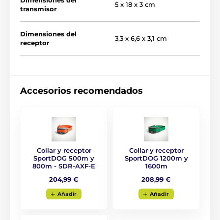
Dimensiones del
5 x 18 x 3 cm
transmisor
Dimensiones del
3,3 x 6,6 x 3,1 cm
receptor
Accesorios recomendados
Collar y receptor
Collar y receptor
SportDOG 500m y
SportDOG 1200m y
800m - SDR-AXF-E
1600m
204,99 €
208,99 €
Aňadir
Aňadir