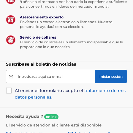
cuenta con un límite inferior.
9 años en el mercado nos han dado la experiencia suficiente
para convertirnos en líderes del mercado mundial.
Asesoramiento experto
Envíenos un correo electrónico o llámenos. Nuestro
personal le ayudará con su eleccion.
Número de perros
Servicio de collares
Con la compra de receptores de repuesto,
El servicio de collares es un elemento indispensable que le
el adiestramiento puede ampliarse hasta
proporciona lo que necesita.
3 perros con un solo transmisor.
Suscríbase al boletín de noticias
Introduzca aquí su e-mail
Iniciar sesión
Longitud del collar
Al enviar el formulario acepto el
tratamiento de mis
La longitud del collarí puede ajustarse
desde 12,7 cm hasta un máximo de 55,88
datos personales
.
cm. La anchura de la correa es de 1,9 cm.
Necesita ayuda ?
online
El servicio de atención al cliente está disponible
Peso y dimensiones