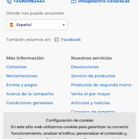
+34900963443
info@electro-collares.es
El transmisor mide 5 cm de ancho, 18 cm
Dónde nos puede encontrar
de alto (antena incluida), 3 cm de
profundidad y pesa 132 g. El receptor mide 3,3 cm de
Español
ancho, 6,6 cm de alto, 3,1 cm de profundidad y pesa
125 g.
También estamos en:
Facebook
Las especificaciones técnicas pueden cambiar sin
Más información
Nuestros servicios
previo aviso. Las imágenes tienen únicamente
Contactos
Devoluciones
carácter ilustrativo.
Reclamaciones
Servicio de productos
Envíos y pagos
Productos de segunda mano
Acerca de la compañía
Venta al por mayor
Condiciones generales
Artículos y noticias
Consejos de expertos
Configuración de cookies
En este sitio web utilizamos cookies para garantizar su correcto
funcionamiento, analizar el tráfico, personalizar el contenido y,