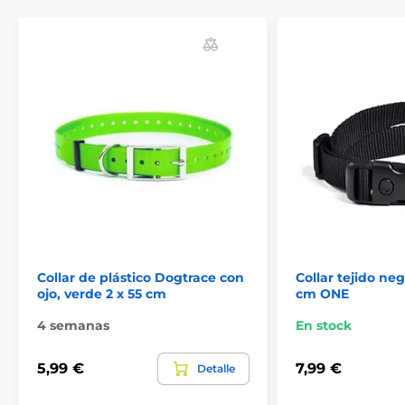
Las especificaciones técnicas pueden cambiar sin
previo aviso. Las imágenes tienen únicamente
carácter ilustrativo.
El producto aparece en las categorías
Accesorios Collares de adiestramiento
Collares de repuesto para receptores
Collar de plástico Dogtrace con
Collar tejido ne
ojo, verde 2 x 55 cm
cm ONE
4 semanas
En stock
5,99 €
7,99 €
Detalle