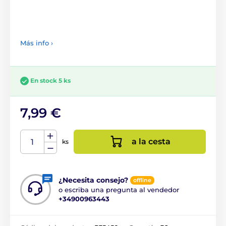
Más info ›
En stock 5 ks
7,99 €
a la cesta
ks
¿Necesita consejo?
offline
o escriba una pregunta al vendedor
+34900963443