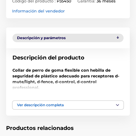
Código del producto :
P35450
Garantía:
36 meses
Información del vendedor
Descripción y parámetros
Descripción del producto
Collar de perro de goma flexible con hebilla de
seguridad de plástico adecuado para receptores d-
mute/light, d-fence, d-control, d-control
professional.
Longitud aprox.
85 cm, se puede acortar según las
necesidades. Cierre con hebilla de seguridad de
Ver descripción completa
plástico.
Tamaño: 23 mm x 85 cm
Productos relacionados