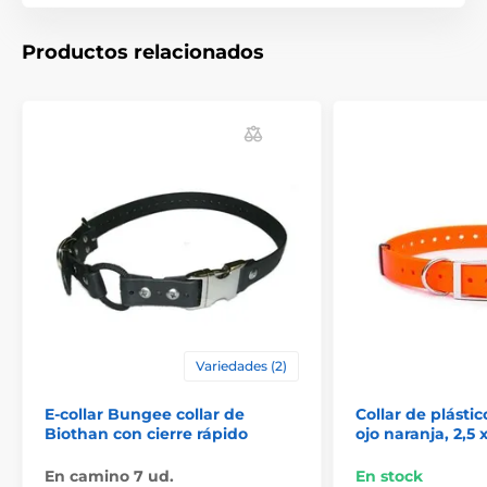
Las especificaciones técnicas pueden cambiar sin
previo aviso. Las imágenes tienen únicamente
Productos relacionados
carácter ilustrativo.
El producto aparece en las categorías
Accesorios Collares de adiestramiento
Collares de repuesto para receptores
Variedades (2)
E-collar Bungee collar de
Collar de plásti
Biothan con cierre rápido
ojo naranja, 2,5
En camino 7 ud.
En stock