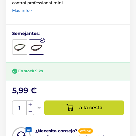
control professional mini.
Más info ›
Semejantes:
En stock 9 ks
5,99 €
a la cesta
ks
¿Necesita consejo?
offline