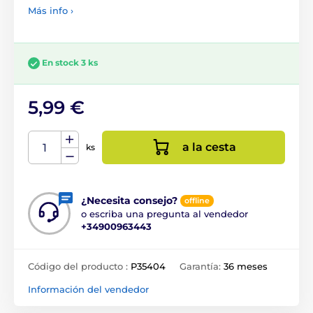
Más info ›
En stock 3 ks
5,99 €
a la cesta
ks
¿Necesita consejo?
offline
o escriba una pregunta al vendedor
+34900963443
Código del producto :
P35404
Garantía:
36 meses
Información del vendedor