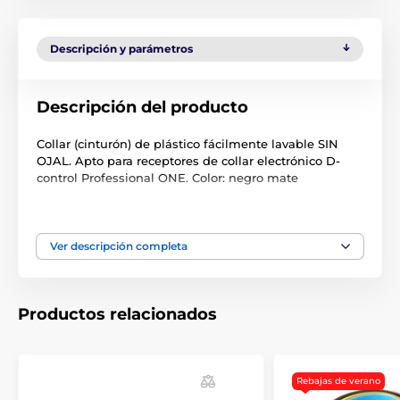
Descripción y parámetros
Descripción del producto
Collar (cinturón) de plástico fácilmente lavable SIN
OJAL. Apto para receptores de collar electrónico D-
control Professional ONE. Color: negro mate
Tamaño: 1,5 x 50 cm
Las especificaciones técnicas pueden cambiar sin
Ver descripción completa
previo aviso. Las imágenes tienen únicamente
carácter ilustrativo.
Productos relacionados
El producto aparece en las categorías
Accesorios Collares de adiestramiento
Rebajas de verano