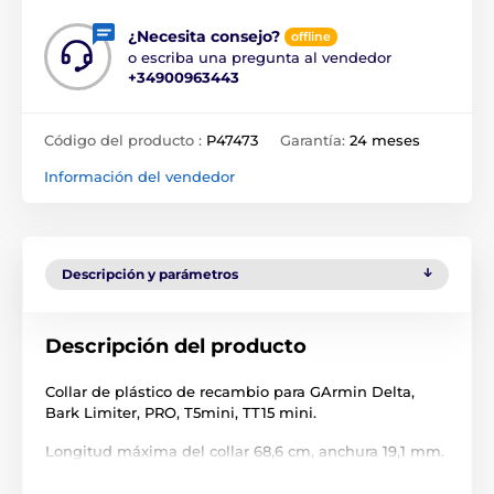
¿Necesita consejo?
offline
o escriba una pregunta al vendedor
+34900963443
Código del producto :
P47473
Garantía:
24 meses
Información del vendedor
Descripción y parámetros
Descripción del producto
Collar de plástico de recambio para GArmin Delta,
Bark Limiter, PRO, T5mini, TT15 mini.
Longitud máxima del collar 68,6 cm, anchura 19,1 mm.
Duradero, hebilla niquelada.