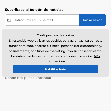
Suscríbase al boletín de noticias
Introduzca aquí su e-mail
Iniciar sesión
Al enviar el formulario acepto el
tratamiento de mis
Configuración de cookies
datos personales
.
En este sitio web utilizamos cookies para garantizar su correcto
funcionamiento, analizar el tráfico, personalizar el contenido y,
posiblemente, con fines de marketing. Con su consentimiento,
Necesita ayuda ?
offline
los datos pueden ser compartidos con nuestros socios.
Más
El servicio de atención al cliente está disponible
información»
+34900963443
info@electro-collares.es
Habilitar todo
Dónde nos puede encontrar
Español
También estamos en:
Facebook