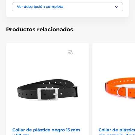
Las especificaciones técnicas pueden cambiar sin
Ver descripción completa
previo aviso. Las imágenes tienen únicamente
carácter ilustrativo.
Productos relacionados
Collar de plástico negro 15 mm
Collar de plásti