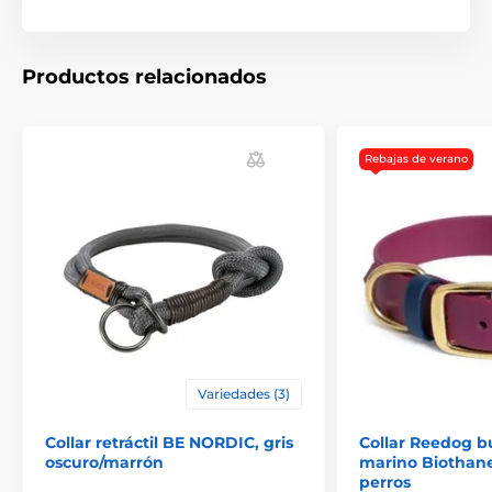
carácter ilustrativo.
Productos relacionados
El producto aparece en las categorías
Crianza
Accesorios para pasear
Rebajas de verano
Collares para perros
Variedades (3)
Collar retráctil BE NORDIC, gris
Collar Reedog b
oscuro/marrón
marino Biothane 
perros