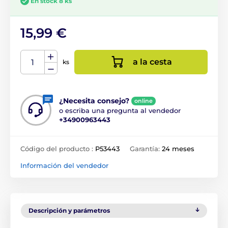
En stock 8 ks
15,99 €
a la cesta
ks
¿Necesita consejo?
online
o escriba una pregunta al vendedor
+34900963443
Código del producto :
P53443
Garantía:
24 meses
Información del vendedor
Descripción y parámetros