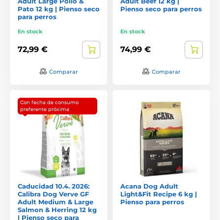
Adult Large Pollo &
Adult Beef 12 kg |
Pato 12 kg | Pienso seco
Pienso seco para perros
para perros
En stock
En stock
72,99 €
74,99 €
Comparar
Comparar
Con fecha de consumo
preferente próxima
Caducidad 10.4. 2026:
Acana Dog Adult
Calibra Dog Verve GF
Light&Fit Recipe 6 kg |
Adult Medium & Large
Pienso para perros
Salmon & Herring 12 kg
| Pienso seco para