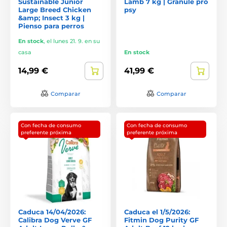
Sustainable Junior
Lamb 7 kg | Granule pro
Large Breed Chicken
psy
&amp; Insect 3 kg |
Pienso para perros
En stock
,
el lunes 21. 9. en su
casa
En stock
14,99 €
41,99 €
Comparar
Comparar
Con fecha de consumo
Con fecha de consumo
preferente próxima
preferente próxima
Caduca 14/04/2026:
Caduca el 1/5/2026:
Calibra Dog Verve GF
Fitmin Dog Purity GF