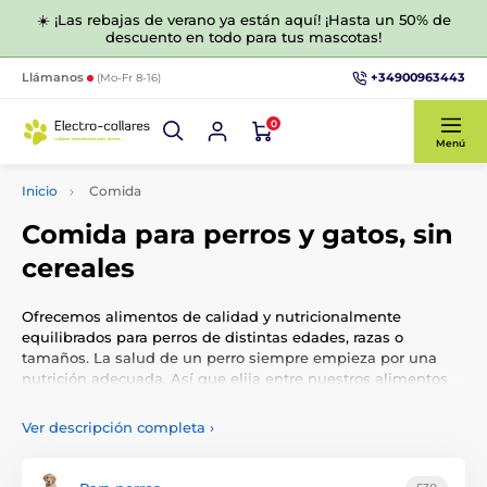
☀️ ¡Las rebajas de verano ya están aquí! ¡Hasta un 50% de
descuento en todo para tus mascotas!
+34900963443
Llámanos
(Mo-Fr 8-16)
0
Menú
Inicio
Comida
Comida para perros y gatos, sin
cereales
Ofrecemos alimentos de calidad y nutricionalmente
equilibrados para perros de distintas edades, razas o
tamaños. La salud de un perro siempre empieza por una
nutrición adecuada. Así que elija entre nuestros alimentos
de eficacia probada para cachorros, perros adultos o seniors.
Ver descripción completa
›