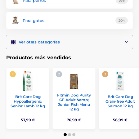
Para perros
538
Para gatos
204
Ver otras categorías
Productos más vendidos
Fitmin Dog Purity
Brit Care Dog
Brit Care Dog
GF Adult &amp;
Hypoallergenic
Grain-free Adult
Junior Fish Menu
Senior Lamb 12 kg
Salmon 12 kg
12 kg
53,99 €
76,99 €
56,99 €