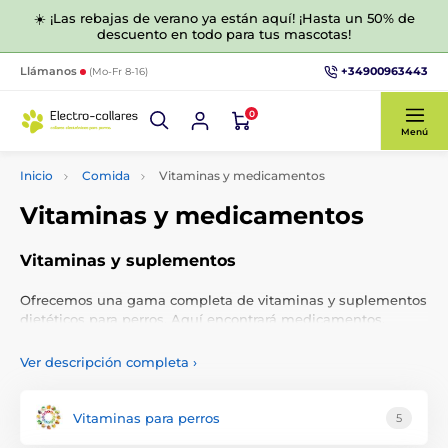
☀️ ¡Las rebajas de verano ya están aquí! ¡Hasta un 50% de
descuento en todo para tus mascotas!
+34900963443
Llámanos
(Mo-Fr 8-16)
0
Menú
Inicio
Comida
Vitaminas y medicamentos
Vitaminas y medicamentos
Vitaminas y suplementos
Ofrecemos una gama completa de vitaminas y suplementos
dietéticos para perros. Aquí encontrará medicamentos,
nutrición articular, vitaminas, minerales para un mejor
pelaje, articulaciones y salud general de sus mascotas.
Ver descripción completa
›
Vitaminas para perros
5