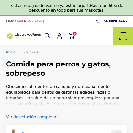
☀️ ¡Las rebajas de verano ya están aquí! ¡Hasta un 50% de
descuento en todo para tus mascotas!
+34900963443
Llámanos
(Mo-Fr 8-16)
0
Menú
Inicio
Comida
Comida para perros y gatos,
sobrepeso
Ofrecemos alimentos de calidad y nutricionalmente
equilibrados para perros de distintas edades, razas o
tamaños. La salud de un perro siempre empieza por una
nutrición adecuada. Así que elija entre nuestros alimentos
de eficacia probada para cachorros, perros adultos o seniors.
Ver descripción completa
›