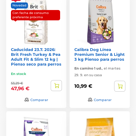
Novedad
Con fecha de consumo
preferente próxima
Caducidad 23.7. 2026:
Calibra Dog Línea
Brit Fresh Turkey & Pea
Premium Senior & Light
Adult Fit & Slim 12 kg |
3 kg Pienso para perros
Pienso seco para perros
En camino 1 ud.
,
el martes
En stock
29. 9. en su casa
53,29 €
10,99 €
47,96 €
Comparar
Comparar