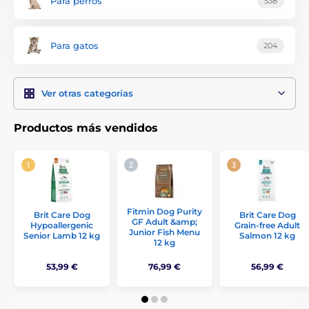
Para perros
538
Para gatos
204
Ver otras categorías
Productos más vendidos
Fitmin Dog Purity
Brit Care Dog
Brit Care Dog
GF Adult &amp;
Hypoallergenic
Grain-free Adult
Junior Fish Menu
Senior Lamb 12 kg
Salmon 12 kg
12 kg
53,99 €
76,99 €
56,99 €