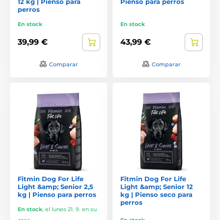
12 kg | Pienso para
Pienso para perros
perros
En stock
En stock
39,99 €
43,99 €
Comparar
Comparar
Fitmin Dog For Life
Fitmin Dog For Life
Light &amp; Senior 2,5
Light &amp; Senior 12
kg | Pienso para perros
kg | Pienso seco para
perros
En stock
,
el lunes 21. 9. en su
casa
En stock