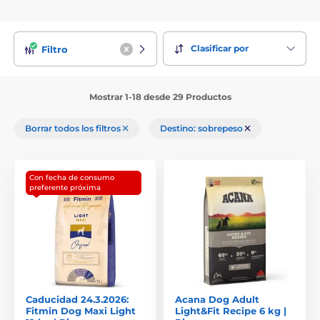
Clasificar por
Filtro
Mostrar 1-18 desde 29 Productos
Borrar todos los filtros
Destino: sobrepeso
Con fecha de consumo
preferente próxima
Caducidad 24.3.2026:
Acana Dog Adult
Fitmin Dog Maxi Light
Light&Fit Recipe 6 kg |