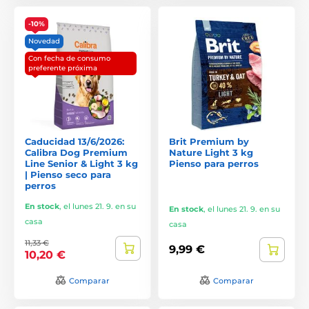
-10%
Novedad
Con fecha de consumo
preferente próxima
Caducidad 13/6/2026:
Brit Premium by
Calibra Dog Premium
Nature Light 3 kg
Line Senior & Light 3 kg
Pienso para perros
| Pienso seco para
perros
En stock
,
el lunes 21. 9. en su
En stock
,
el lunes 21. 9. en su
casa
casa
11,33 €
9,99 €
10,20 €
Comparar
Comparar