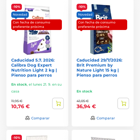
-10%
-10%
Novedad
Novedad
Con fecha de consumo
Con fecha de consumo
preferente próxima
preferente próxima
Caducidad 5.7. 2026:
Caducidad 29/7/2026:
Calibra Dog Expert
Brit Premium by
Nutrition Light 2 kg |
Nature Light 15 kg |
Pienso para perros
Pienso para perros
En stock
,
el lunes 21. 9. en su
casa
En stock
11,95 €
41,05 €
10,76 €
36,94 €
Comparar
Comparar
-10%