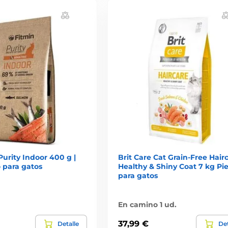
Purity Indoor 400 g |
Brit Care Cat Grain-Free Hair
 para gatos
Healthy & Shiny Coat 7 kg Pi
para gatos
En camino 1 ud.
37,99 €
Detalle
Det