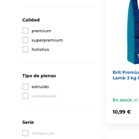
Calidad
premium
superpremium
holístico
Brit Premiu
Tipo de pienso
Lamb 3 kg 
extruido
semiblando
En stock
,
el
10,99 €
Serie
Calibra Life