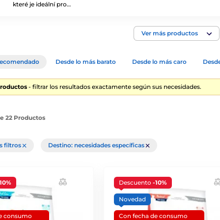
které je ideální pro…
Ver más productos
ecomendado
Desde lo más barato
Desde lo más caro
Desde
Productos
- filtrar los resultados exactamente según sus necesidades.
de 22 Productos
s filtros
Destino: necesidades específicas
-10%
Descuento
-10%
Novedad
de consumo
Con fecha de consumo