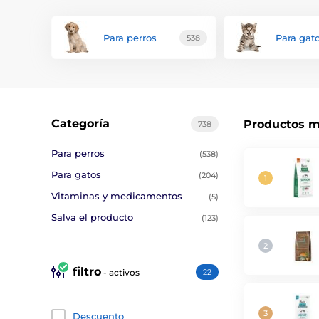
Para perros
Para gat
538
Categoría
Productos m
738
Para perros
(538)
Para gatos
(204)
Vitaminas y medicamentos
(5)
Salva el producto
(123)
filtro
- activos
22
Descuento