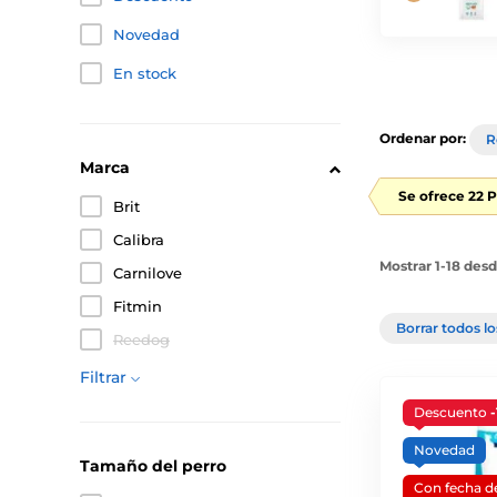
Novedad
En stock
Ordenar por:
R
Marca
Se ofrece 22 
Brit
Calibra
Mostrar 1-18 des
Carnilove
Fitmin
Borrar todos lo
Reedog
Filtrar
Descuento
Novedad
Tamaño del perro
Con fecha 