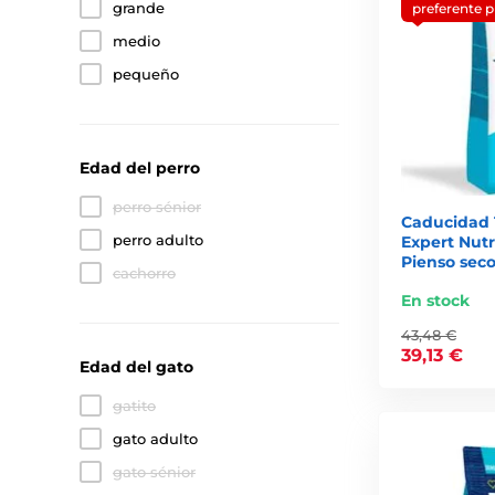
grande
preferente 
medio
pequeño
Edad del perro
perro sénior
Caducidad 1
perro adulto
Expert Nutr
Pienso seco
cachorro
En stock
43,48 €
39,13 €
Edad del gato
gatito
gato adulto
gato sénior