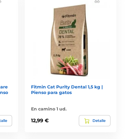
care
Fitmin Cat Purity Dental 1,5 kg |
enso
Pienso para gatos
En camino 1 ud.
12,99 €
alle
Detalle