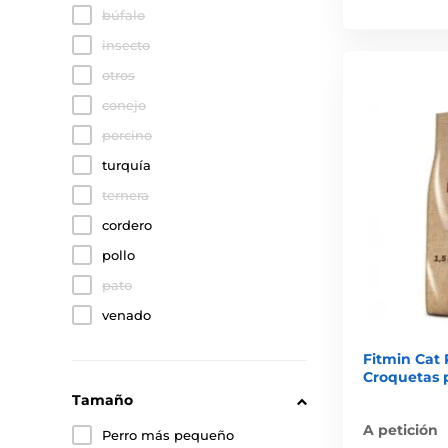
búfalo
insecto
otros
conejo
porcino
turquía
ternera
cordero
pollo
pato
venado
Fitmin Cat P
Croquetas 
Tamaño
A petición
Perro más pequeño