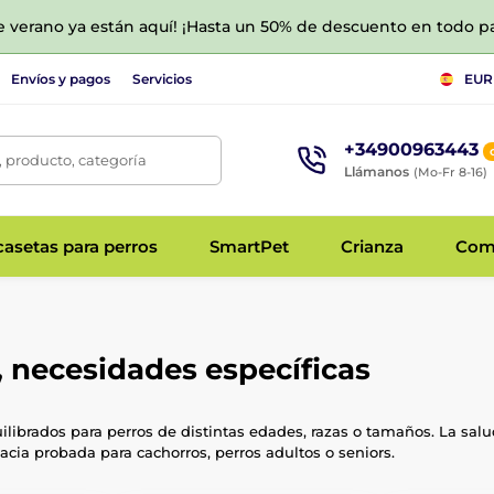
de verano ya están aquí! ¡Hasta un 50% de descuento en todo p
Envíos y pagos
Servicios
EUR
+34900963443
 producto, categoría
Llámanos
(Mo-Fr 8-16)
asetas para perros
SmartPet
Crianza
Com
, necesidades específicas
librados para perros de distintas edades, razas o tamaños. La sal
acia probada para cachorros, perros adultos o seniors.