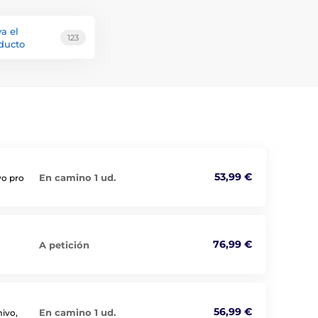
va el
123
ducto
53,99 €
En camino 1 ud.
vo pro
76,99 €
A petición
56,99 €
En camino 1 ud.
mivo,