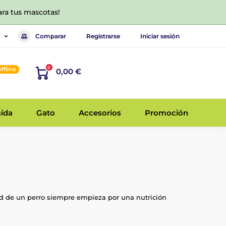
ara tus mascotas!
Comparar
Registrarse
Iniciar sesión
0
offline
0,00 €
ida
Gato
Accesorios
Promoción
ud de un perro siempre empieza por una nutrición