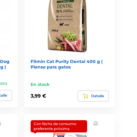
a Dog
Fitmin Cat Purity Dental 400 g |
g |
Pienso para gatos
casa
En stock
alle
3,99 €
Detalle
Con fecha de consumo
preferente próxima