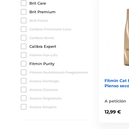
Brit Care
Brit Premium
Brit Fresh
Calibra Premium Line
Calibra Verve
Calibra Expert
Fitmin For Life
Fitmin Purity
Fitmin Nutritional Programme
Fitmin Cat P
Acana Heritage
Pienso seco
Acana Classics
Acana Regionals
A petición
Acana Singles
12,99 €