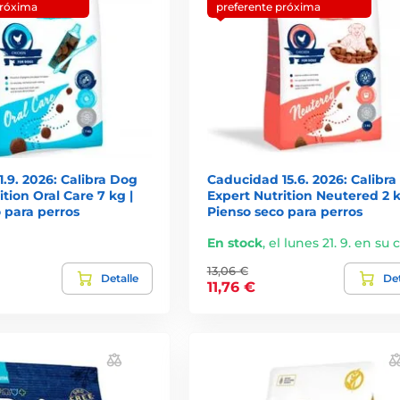
próxima
preferente próxima
.9. 2026: Calibra Dog
Caducidad 15.6. 2026: Calibr
ition Oral Care 7 kg |
Expert Nutrition Neutered 2 k
 para perros
Pienso seco para perros
En stock
,
el lunes 21. 9. en su 
13,06 €
Detalle
Det
11,76 €