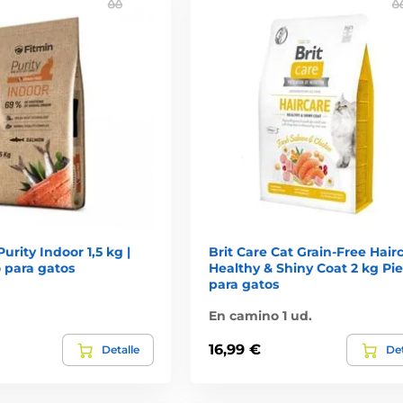
urity Indoor 1,5 kg |
Brit Care Cat Grain-Free Hair
 para gatos
Healthy & Shiny Coat 2 kg Pi
para gatos
En camino 1 ud.
16,99 €
Detalle
Det