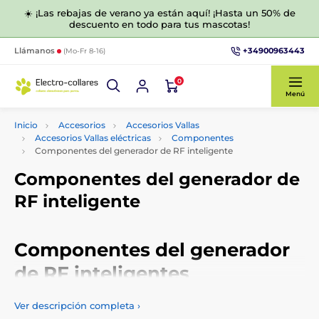
☀️ ¡Las rebajas de verano ya están aquí! ¡Hasta un 50% de
descuento en todo para tus mascotas!
+34900963443
Llámanos
(Mo-Fr 8-16)
0
Menú
Inicio
Accesorios
Accesorios Vallas
Accesorios Vallas eléctricas
Componentes
Componentes del generador de RF inteligente
Componentes del generador de
RF inteligente
Componentes del generador
de RF inteligentes
En esta categoría encontrará accesorios completos para los
Ver descripción completa
›
dispositivos RF inteligentes Fencee.