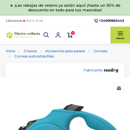
☀️ ¡Las rebajas de verano ya están aquí! ¡Hasta un 50% de
descuento en todo para tus mascotas!
+34900963443
Llámanos
(Mo-Fr 8-16)
0
Menú
Inicio
Crianza
Accesorios para pasear
Correas
Correas autoretráctiles
Fabricante