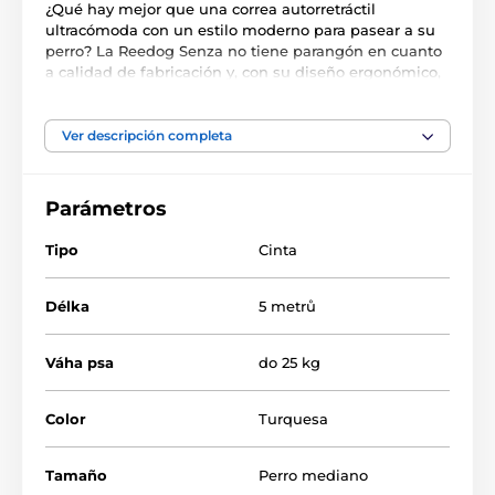
¿Qué hay mejor que una correa autorretráctil
ultracómoda con un estilo moderno para pasear a su
perro? La Reedog Senza no tiene parangón en cuanto
a calidad de fabricación y, con su diseño ergonómico,
se adapta a tu mano como un guante. La cinta
multiposición no se enreda ni engancha en ningún
ángulo. Un solo botón asegura los 3 mods de freno. ¡El
Ver descripción completa
producto es de una marca checa! Para perros de hasta
50 kg de peso.
Parámetros
Características principales:
Tipo
Cinta
Manejo intuitivo con un solo botón
Cinta antienredos multiposición
Délka
5 metrů
3 modos de frenado
Diseño para un enrollado suave de la cinta
Váha psa
do 25 kg
Cinta extra fuerte
Color
Turquesa
Mango ergonómico
Aspecto elegante
Tamaño
Perro mediano
Resistente mosquetón cromado