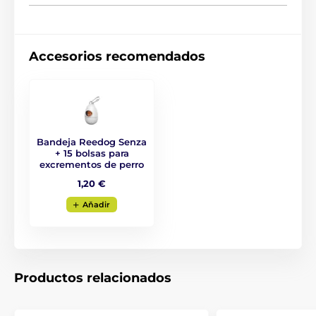
4 tamaños diferentes
Variantes de color
Accesorios recomendados
Raza: Bulldog francés, Jack Russell Terrier, Pug,
Westie
Bandeja Reedog Senza
+ 15 bolsas para
excrementos de perro
1,20 €
Aňadir
Productos relacionados
La correa autorretráctil Reedog es