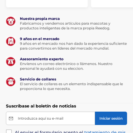
Nuestra propia marca
Fabricamos y vendemos artículos para mascotas y
productos inteligentes de la marca propia Reedog.
9 años en el mercado
9 años en el mercado nos han dado la experiencia suficiente
para convertirnos en líderes del mercado mundial.
Asesoramiento experto
Envíenos un correo electrónico o llámenos. Nuestro
personal le ayudará con su eleccion.
Esta cinta multiposición será su
amor...
Servicio de collares
El servicio de collares es un elemento indispensable que le
proporciona lo que necesita.
Gracias a su función multiposición,
la cinta no se
atascará en ningún ángulo de tiro. Su perro puede ir
Suscríbase al boletín de noticias
en cualquier dirección, pero ni siquiera un
movimiento brusco le quitará el control de la cinta.
Pasee sin preocupaciones y disfrute de una sensación
Introduzca aquí su e-mail
Iniciar sesión
única de libertad. La correa se adapta de forma
natural a tus movimientos. No sólo usted se sentirá
Al enviar el formulario acepto el
tratamiento de mis