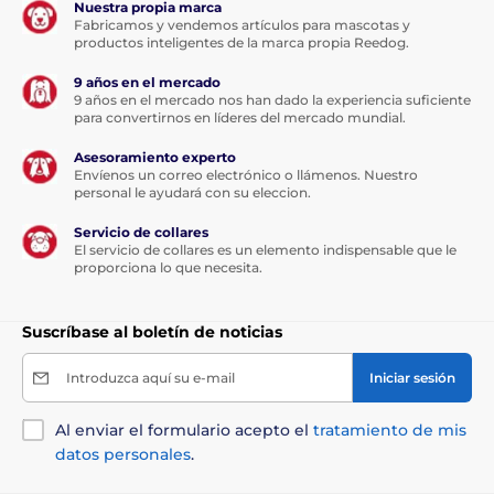
Nuestra propia marca
Fabricamos y vendemos artículos para mascotas y
productos inteligentes de la marca propia Reedog.
Un solo toque: control de freno
instantáneo
9 años en el mercado
9 años en el mercado nos han dado la experiencia suficiente
para convertirnos en líderes del mercado mundial.
Tanto si le sorprende un encuentro con otro perro, un
transeúnte o un coche que pasa, la correa Reedog
Asesoramiento experto
Senza le permite un control preciso accionando
Envíenos un correo electrónico o llámenos. Nuestro
intuitivamente el botón de freno. Con un solo toque,
personal le ayudará con su eleccion.
puede tirar, parar o soltar rápidamente el cable
especial de la correa que nunca se enreda.
Servicio de collares
El servicio de collares es un elemento indispensable que le
Las especificaciones técnicas pueden cambiar sin
proporciona lo que necesita.
previo aviso. Las imágenes tienen únicamente
carácter ilustrativo.
Suscríbase al boletín de noticias
Introduzca aquí su e-mail
Iniciar sesión
El producto aparece en las categorías
Crianza
Accesorios para pasear
Al enviar el formulario acepto el
tratamiento de mis
datos personales
.
Correas
Correas autoretráctiles