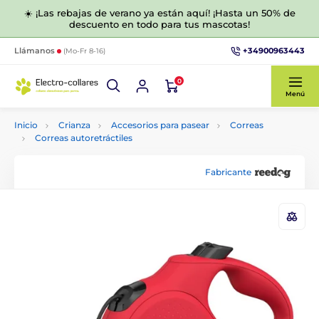
☀️ ¡Las rebajas de verano ya están aquí! ¡Hasta un 50% de
descuento en todo para tus mascotas!
+34900963443
Llámanos
(Mo-Fr 8-16)
0
Menú
Inicio
Crianza
Accesorios para pasear
Correas
Correas autoretráctiles
Fabricante