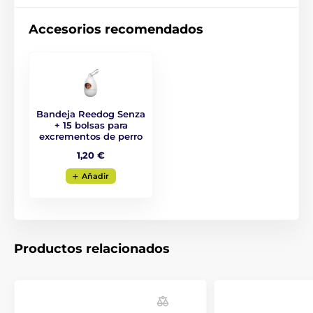
¡Un diseño que le enamorará
fácilmente!
Accesorios recomendados
Cuando la calidad se une al diseño moderno en un
solo producto, ¡es fácil enamorarse del resultado! Por
eso el diseño de la correa Reedog Senza es fresco,
original y práctico. No sólo está disponible en cuatro
tamaños diferentes, sino también en seis colores.
Bandeja Reedog Senza
+ 15 bolsas para
excrementos de perro
1,20 €
Aňadir
Productos relacionados