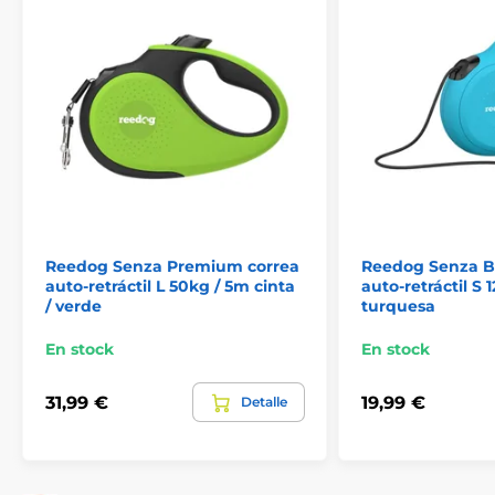
¡Cuerda antienredos extra fuerte!
Las correas Reedog están equipadas con una cuerda
que nunca se enreda ni se engancha. La cuerda está
fabricada con material de alta resistencia a la tracción.
El tejido se utiliza en el ejército en la fabricación de
paracaídas, por lo que se caracteriza por su excelente
capacidad para soportar cargas.
Reedog Senza Premium correa
Reedog Senza Ba
auto-retráctil L 50kg / 5m cinta
auto-retráctil S 
/ verde
turquesa
En stock
En stock
31,99 €
19,99 €
Detalle