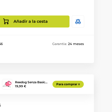
Añadir a la cesta
56
Garantía:
24 meses
Reedog Senza Basic…
Para comprar
19,99 €
s