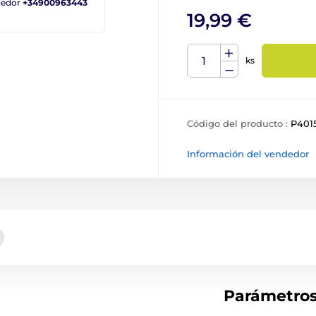
ndedor
+34900963443
19,99 €
ks
Código del producto :
P401
Información del vendedor
Parámetro