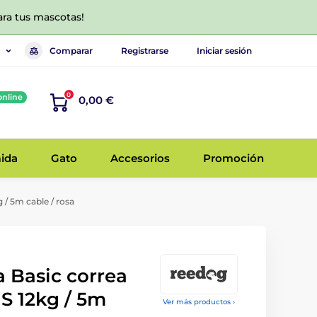
ara tus mascotas!
Comparar
Registrarse
Iniciar sesión
0
online
0,00 €
ida
Gato
Accesorios
Promoción
 / 5m cable / rosa
 Basic correa
 S 12kg / 5m
Ver más productos ›