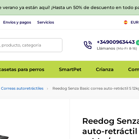
de verano ya están aquí! ¡Hasta un 50% de descuento en todo p
Envíos y pagos
Servicios
EUR
+34900963443
 producto, categoría
Llámanos
(Mo-Fr 8-16)
asetas para perros
SmartPet
Crianza
Com
Correas autoretráctiles
Reedog Senza Basic correa auto-retráctil S 12kg
Reedog Senza
auto-retráctil