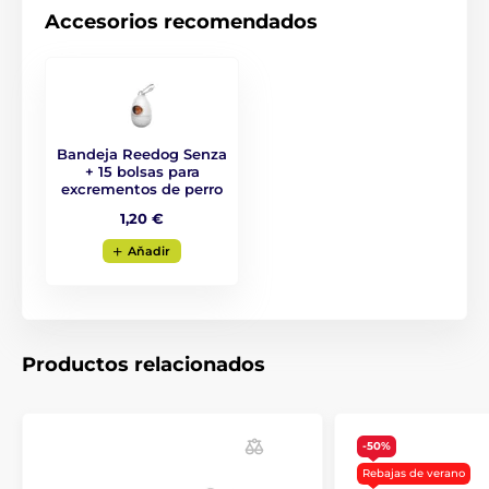
Raza: Bulldog francés, Jack Russell Terrier, Pug,
Accesorios recomendados
Westie
Bandeja Reedog Senza
+ 15 bolsas para
excrementos de perro
1,20 €
Aňadir
Productos relacionados
La correa autorretráctil Reedog es
fiable en todo momento.
-50%
Rebajas de verano