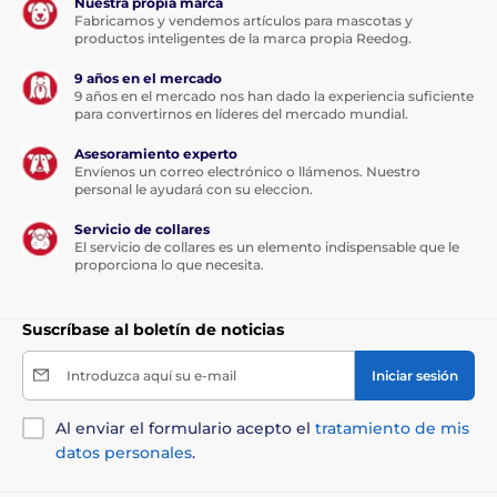
Nuestra propia marca
Fabricamos y vendemos artículos para mascotas y
productos inteligentes de la marca propia Reedog.
9 años en el mercado
9 años en el mercado nos han dado la experiencia suficiente
Esta cinta multiposición será su
para convertirnos en líderes del mercado mundial.
amor...
Asesoramiento experto
Envíenos un correo electrónico o llámenos. Nuestro
personal le ayudará con su eleccion.
Gracias a su función multiposición,
la cinta no se
atascará en ningún ángulo de tiro. Su perro puede ir
Servicio de collares
en cualquier dirección, pero ni siquiera un
El servicio de collares es un elemento indispensable que le
movimiento brusco le quitará el control de la cinta.
proporciona lo que necesita.
Pasee sin preocupaciones y disfrute de una sensación
única de libertad. La correa se adapta de forma
natural a tus movimientos. No sólo usted se sentirá
Suscríbase al boletín de noticias
bien, sino que su compañero de cuatro patas también
disfrutará paseando.
Introduzca aquí su e-mail
Iniciar sesión
La correa no sólo es una opción más cómoda para
pasear, sino que además está fabricada con un
Al enviar el formulario acepto el
tratamiento de mis
material de gran resistencia a la tracción. El tejido se
datos personales
.
caracteriza por su excelente capacidad para soportar
cargas. El mecanismo de enrollado de la correa se ha