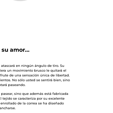
 su amor...
e atascará en ningún ángulo de tiro. Su
uiera un movimiento brusco le quitará el
sfrute de una sensación única de libertad.
entos. No sólo usted se sentirá bien, sino
utará paseando.
 pasear, sino que además está fabricada
l tejido se caracteriza por su excelente
enrollado de la correa se ha diseñado
gancharse.