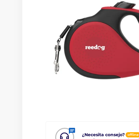
¿Necesita consejo?
offline