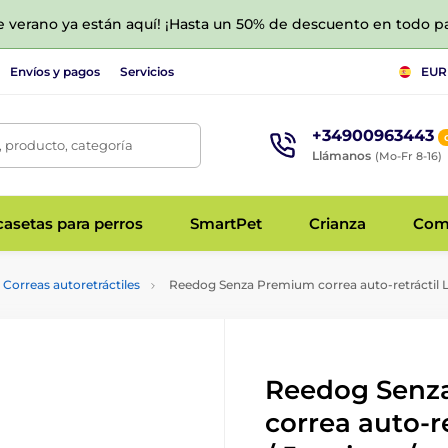
de verano ya están aquí! ¡Hasta un 50% de descuento en todo p
Envíos y pagos
Servicios
EUR
+34900963443
 producto, categoría
Llámanos
(Mo-Fr 8-16)
asetas para perros
SmartPet
Crianza
Com
Correas autoretráctiles
Reedog Senza Premium correa auto-retráctil L 
Reedog Senz
correa auto-r