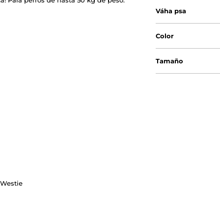
a! Para perros de hasta 50 kg de peso.
Váha psa
Color
Tamaño
, Westie