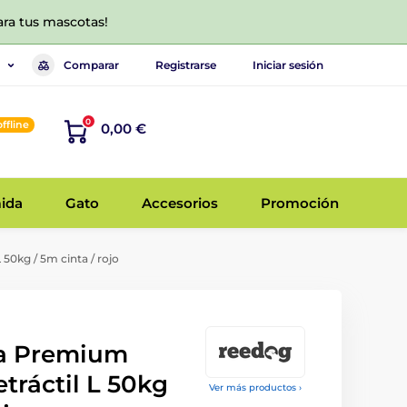
ara tus mascotas!
Comparar
Registrarse
Iniciar sesión
0
offline
0,00 €
ida
Gato
Accesorios
Promoción
50kg / 5m cinta / rojo
a Premium
etráctil L 50kg
Ver más productos ›