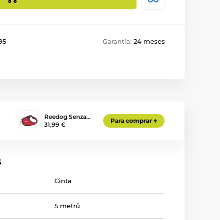
95
Garantía:
24 meses
Reedog Senza…
Para comprar
31,99 €
s
Cinta
5 metrů