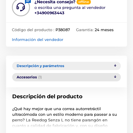
¿Necesita consejo?
offline
o escriba una pregunta al vendedor
+34900963443
Código del producto :
P38087
Garantía:
24 meses
Información del vendedor
Descripción y parámetros
Accesorios
(1)
Descripción del producto
¿Qué hay mejor que una correa autorretráctil
ultracómoda con un estilo moderno para pasear a su
perro? La Reedog Senza L no tiene parangón en
cuanto a calidad de fabricación y, con su diseño
ergonómico, se adapta a tu mano como un guante. La