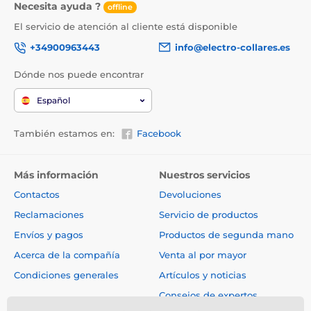
Necesita ayuda ?
cargas. El mecanismo de enrollado de la correa se ha
offline
diseñado para que la cinta se enrolle suavemente y
El servicio de atención al cliente está disponible
sin engancharse.
+34900963443
info@electro-collares.es
La ventaja innegable de la correa es su diseño, que le
proporcionará no sólo estilo, sino sobre todo
Dónde nos puede encontrar
comodidad. El mango ergonómico le ofrece una
solución funcional. Un agarre cómodo y seguro
Español
simplemente pertenece a la comodidad al caminar.
La correa también cuenta con un mosquetón cromado
También estamos en:
Facebook
de alta calidad para sujetarla al collar del perro.
Más información
Nuestros servicios
Contactos
Devoluciones
Reclamaciones
Servicio de productos
Envíos y pagos
Productos de segunda mano
Acerca de la compañía
Venta al por mayor
Condiciones generales
Artículos y noticias
Consejos de expertos