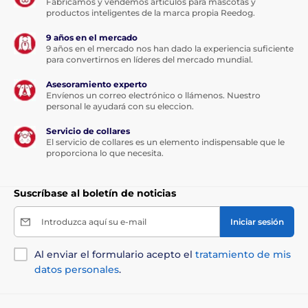
Fabricamos y vendemos artículos para mascotas y
productos inteligentes de la marca propia Reedog.
9 años en el mercado
9 años en el mercado nos han dado la experiencia suficiente
para convertirnos en líderes del mercado mundial.
Esta cinta multiposición será su
Asesoramiento experto
amor...
Envíenos un correo electrónico o llámenos. Nuestro
personal le ayudará con su eleccion.
Servicio de collares
Gracias a su función multiposición,
la cinta no se
El servicio de collares es un elemento indispensable que le
atascará en ningún ángulo de tiro. Su perro puede ir
proporciona lo que necesita.
en cualquier dirección, pero ni siquiera un
movimiento brusco le quitará el control de la cinta.
Pasee sin preocupaciones y disfrute de una sensación
Suscríbase al boletín de noticias
única de libertad. La correa se adapta de forma
natural a tus movimientos. No sólo usted se sentirá
Introduzca aquí su e-mail
Iniciar sesión
bien, sino que su compañero de cuatro patas también
disfrutará paseando.
Al enviar el formulario acepto el
tratamiento de mis
La correa no sólo es una opción más cómoda para
datos personales
.
pasear, sino que además está fabricada con un
material de gran resistencia a la tracción. El tejido se
caracteriza por su excelente capacidad para soportar