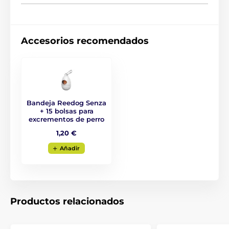
4 tamaños diferentes
Variantes de color
Accesorios recomendados
Raza: Border Collie, Shar-Pei, Pastor australiano,
Bulldog inglés
Bandeja Reedog Senza
+ 15 bolsas para
excrementos de perro
1,20 €
Aňadir
Productos relacionados
La correa autorretráctil Reedog ofrece