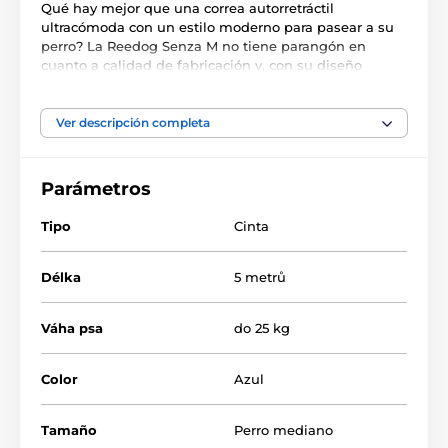
Qué hay mejor que una correa autorretráctil
ultracómoda con un estilo moderno para pasear a su
perro? La Reedog Senza M no tiene parangón en
cuanto a calidad de fabricación y, con su diseño
ergonómico, se adapta a tu mano como un guante. La
cinta multiposición no se enreda ni engancha en
ningún ángulo. Un solo botón asegura los 3 mods de
Ver descripción completa
freno. ¡El producto es de una marca checa! Para perros
de hasta 25 kg.
Parámetros
Funciones principales:
Tipo
Cinta
Control intuitivo del freno con un solo botón
Cinta antienredos multiposición
Délka
5 metrů
3 modos de frenado
Diseño para un enrollado suave de la cinta
Váha psa
do 25 kg
Cinta extra fuerte
Color
Azul
Mango ergonómico
Aspecto elegante
Tamaño
Perro mediano
Resistente mosquetón cromado