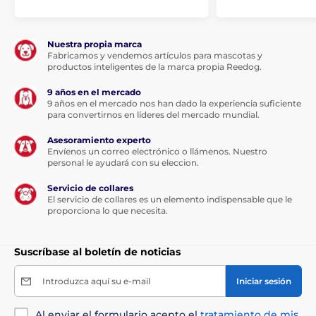
especial de la correa, que tampoco se enreda en
ningún ángulo de movimiento. Gracias al agarre
ergonómico de la empuñadura, el freno de su correa
Nuestra propia marca
está literalmente bajo su pulgar. La posibilidad de
Fabricamos y vendemos artículos para mascotas y
una reacción rápida es exactamente lo que necesita
productos inteligentes de la marca propia Reedog.
en situaciones inesperadas cuando pasea a su perro.
9 años en el mercado
9 años en el mercado nos han dado la experiencia suficiente
para convertirnos en líderes del mercado mundial.
Asesoramiento experto
Envíenos un correo electrónico o llámenos. Nuestro
personal le ayudará con su eleccion.
Servicio de collares
El servicio de collares es un elemento indispensable que le
proporciona lo que necesita.
Suscríbase al boletín de noticias
Introduzca aquí su e-mail
Iniciar sesión
La cinta multiposición tiene una
flexibilidad ilimitada.
Al enviar el formulario acepto el
tratamiento de mis