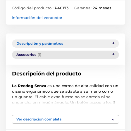
Código del producto :
P40173
Garantía:
24 meses
Información del vendedor
Descripción y parámetros
Accesorios
(1)
Descripción del producto
La Reedog Senza
es una correa de alta calidad con un
diseño ergonómico que se adapta a su mano como
un guante. El cable extra fuerte no se enreda ni se
engancha en ningún ángulo. Un botón asegura los 3
modos de freno. No importa donde vayas con tu
amigo peludo, la correa Reedog Senza garantiza un
manejo cómodo y fácil y, por lo tanto, un control fiable.
Ver descripción completa
Cualquiera que tenga un perro sabe que una reacción
rápida a menudo determina el resultado de una