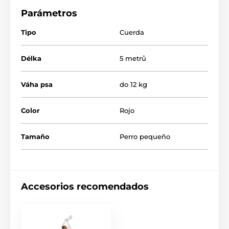
situación de crisis, y no sólo durante los paseos.
Parámetros
Tipo
Cuerda
Délka
5 metrů
Váha psa
do 12 kg
Color
Rojo
Tamaño
Perro pequeño
¡Un diseño que le enamorará
fácilmente!
Accesorios recomendados
Cuando la calidad se une al diseño moderno en un
solo producto, ¡es fácil enamorarse del resultado! Por