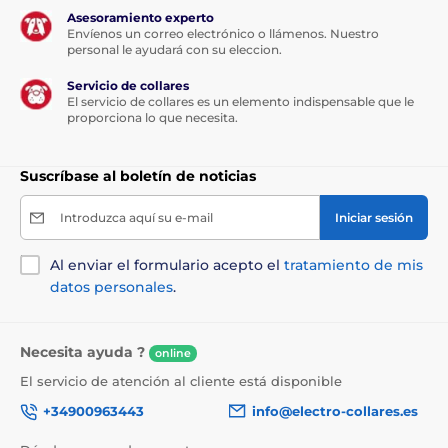
de la correa que nunca se enreda.
Asesoramiento experto
Envíenos un correo electrónico o llámenos. Nuestro
personal le ayudará con su eleccion.
Las especificaciones técnicas pueden cambiar sin
previo aviso. Las imágenes tienen únicamente
Servicio de collares
carácter ilustrativo.
El servicio de collares es un elemento indispensable que le
proporciona lo que necesita.
El producto aparece en las categorías
Suscríbase al boletín de noticias
Crianza
Accesorios para pasear
Introduzca aquí su e-mail
Iniciar sesión
Correas
Correas autoretráctiles
Al enviar el formulario acepto el
tratamiento de mis
Con cuerda
Para perros pequeños
datos personales
.
Necesita ayuda ?
online
El servicio de atención al cliente está disponible
+34900963443
info@electro-collares.es