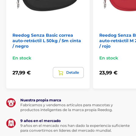
fabricada con material de alta resistencia a la tracción.
El tejido se utiliza en el ejército en la fabricación de
paracaídas, por lo que se caracteriza por su excelente
capacidad para soportar cargas.
Reedog Senza Basic correa
Reedog Senza Ba
auto-retráctil L 50kg / 5m cinta
auto-retráctil M
/ negro
/ rojo
En stock
En stock
27,99 €
23,99 €
Detalle
Un solo toque: control instantáneo del
freno
Nuestra propia marca
Fabricamos y vendemos artículos para mascotas y
productos inteligentes de la marca propia Reedog.
Tanto si le sorprende un encuentro con otro perro, un
transeúnte o un coche que pasa, la correa Reedog
9 años en el mercado
Senza le permite un control preciso accionando
9 años en el mercado nos han dado la experiencia suficiente
intuitivamente el botón de freno. Con un solo toque,
para convertirnos en líderes del mercado mundial.
puede tirar, parar o soltar al instante el cable especial