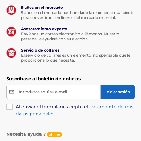
9 años en el mercado
9 años en el mercado nos han dado la experiencia suficiente
para convertirnos en líderes del mercado mundial.
Asesoramiento experto
Envíenos un correo electrónico o llámenos. Nuestro
personal le ayudará con su eleccion.
Servicio de collares
El servicio de collares es un elemento indispensable que le
Esta cinta multiposición será su
proporciona lo que necesita.
amor...
Suscríbase al boletín de noticias
Gracias a su función multiposición, la cinta no se
atascará en ningún ángulo de tiro.
Su perro puede ir
Introduzca aquí su e-mail
Iniciar sesión
en cualquier dirección, pero ni siquiera un
movimiento brusco le quitará el control de la cinta.
Pasee sin preocupaciones y disfrute de una sensación
Al enviar el formulario acepto el
tratamiento de mis
única de libertad. La correa se adapta de forma
datos personales
.
natural a tus movimientos. No sólo usted se sentirá
bien, sino que su compañero de cuatro patas también
disfrutará paseando.
Necesita ayuda ?
offline
La correa no sólo es una opción más cómoda para