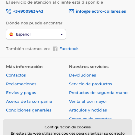
El servicio de atención al cliente está disponible
pasear, sino que además está fabricada con un
material de gran resistencia a la tracción. El tejido se
+34900963443
info@electro-collares.es
caracteriza por su excelente capacidad para soportar
cargas. El mecanismo de enrollado de la correa se ha
Dónde nos puede encontrar
diseñado para que la cinta se enrolle suavemente y
sin engancharse.
Español
La ventaja innegable de la correa es su diseño, que le
También estamos en:
Facebook
proporcionará no sólo estilo, sino sobre todo
comodidad. El mango ergonómico le ofrece una
solución funcional. Un agarre cómodo y seguro
simplemente pertenece a la comodidad al caminar.
Más información
Nuestros servicios
La correa también cuenta con un mosquetón cromado
Contactos
Devoluciones
de alta calidad para sujetarla al collar del perro.
Reclamaciones
Servicio de productos
Envíos y pagos
Productos de segunda mano
Acerca de la compañía
Venta al por mayor
Condiciones generales
Artículos y noticias
Consejos de expertos
Configuración de cookies
En este sitio web utilizamos cookies para garantizar su correcto