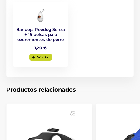
Bandeja Reedog Senza
+ 15 bolsas para
excrementos de perro
1,20 €
Aňadir
Productos relacionados
La correa autorretráctil Reedog es
fiable en todo momento.
No importa donde vayas con tu amigo peludo, la
correa Reedog Senza garantiza un manejo cómodo y
fácil y, por lo tanto, un control fiable. Cualquiera que
tenga un perro sabe que una reacción rápida a