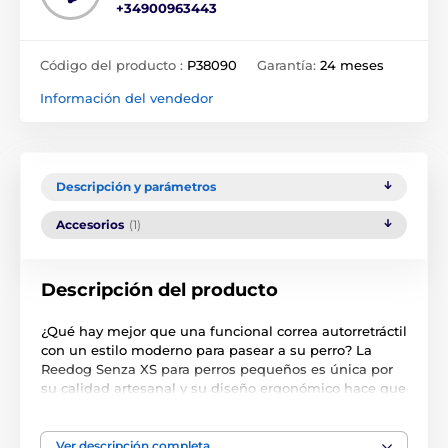
+34900963443
Código del producto :
P38090
Garantía:
24 meses
Información del vendedor
Descripción y parámetros
Accesorios
(1)
Descripción del producto
¿Qué hay mejor que una funcional correa autorretráctil
con un estilo moderno para pasear a su perro? La
Reedog Senza XS para perros pequeños es única por
su calidad artesanal y su diseño ergonómico hace que
se adapte a su mano como un guante. La correa
multiposición garantiza un movimiento libre en un
rango completo de 360°.Un solo botón asegura los 3
Ver descripción completa