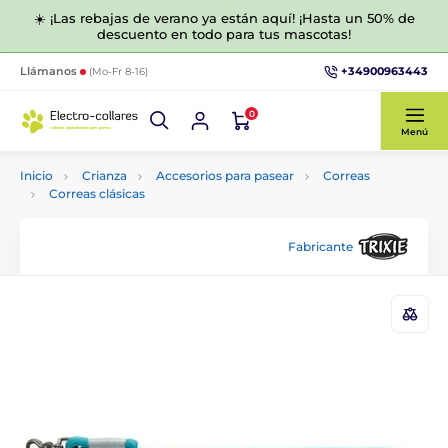
☀️ ¡Las rebajas de verano ya están aquí! ¡Hasta un 50% de
descuento en todo para tus mascotas!
+34900963443
Llámanos
(Mo-Fr 8-16)
0
Menú
Inicio
Crianza
Accesorios para pasear
Correas
Correas clásicas
Fabricante