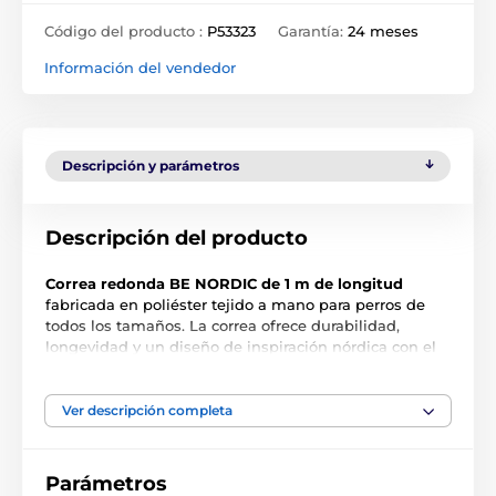
Código del producto :
P53323
Garantía:
24 meses
Información del vendedor
Descripción y parámetros
Descripción del producto
Correa redonda BE NORDIC de 1 m de longitud
fabricada en poliéster tejido a mano para perros de
todos los tamaños. La correa ofrece durabilidad,
longevidad y un diseño de inspiración nórdica con el
nombre de la colección de productos
BE NORDIC
aplicado en piel sintética. La forma especial del
mosquetón de liberación permite soltar la correa fácil
Ver descripción completa
y rápidamente con una sola mano, y su gancho sigue
siendo totalmente funcional incluso en contacto con
la suciedad (arena, tierra, etc.). Dos anchos de correa
Parámetros
diferentes.