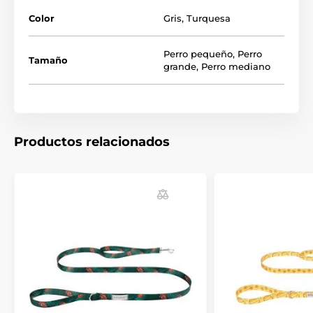
Color
Gris
,
Turquesa
Correa S-M: Longitud 1m, anchura 8mm
Correa L-XL: Longitud 1m, anchura 13mm
Perro pequeño
,
Perro
Tamaño
grande
,
Perro mediano
Las especificaciones técnicas pueden cambiar sin
previo aviso. Las imágenes tienen únicamente
carácter ilustrativo.
El producto aparece en las categorías
Productos relacionados
Crianza
Accesorios para pasear
Correas
Correas clásicas