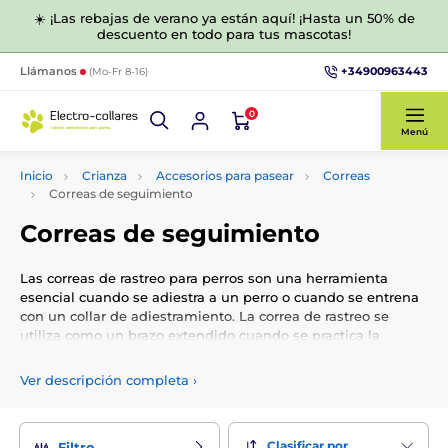
☀️ ¡Las rebajas de verano ya están aquí! ¡Hasta un 50% de
descuento en todo para tus mascotas!
+34900963443
Llámanos
(Mo-Fr 8-16)
0
Menú
Inicio
Crianza
Accesorios para pasear
Correas
Correas de seguimiento
Correas de seguimiento
Las correas de rastreo para perros son una herramienta
esencial cuando se adiestra a un perro o cuando se entrena
con un collar de adiestramiento. La correa de rastreo se
utiliza como un brazo extendido cuando se practica la
recuperación o ir a buscar. La correa suele medir entre cinco
y quince pies de largo.
Ver descripción completa
›
Clasificar por
Filtro