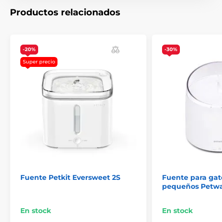
Productos relacionados
El producto aparece en las categorías
Fuentes
Plástico
Gato
-20%
-30%
Super precio
Fuente Petkit Eversweet 2S
Fuente para gat
pequeños Petw
En stock
En stock