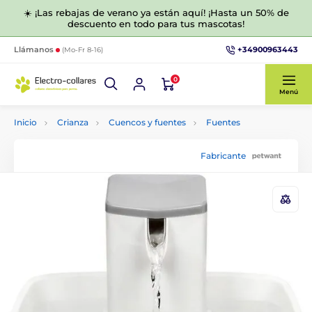
☀️ ¡Las rebajas de verano ya están aquí! ¡Hasta un 50% de
descuento en todo para tus mascotas!
+34900963443
Llámanos
(Mo-Fr 8-16)
0
Menú
Inicio
Crianza
Cuencos y fuentes
Fuentes
Fabricante