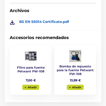
Base antideslizante
Archivos
Dimensiones: fondo: 27 x 24 cm, altura: 18,3 cm
BS EN 55014 Certificate.pdf
Accesorios recomendados
Bomba de repuesto
Filtro para fuente
para la fuente Petwant
Petwant PW-108
PW-108
7,00 €
13,99 €
Aňadir
Aňadir
Las especificaciones técnicas pueden cambiar sin
previo aviso. Las imágenes tienen únicamente
carácter ilustrativo.