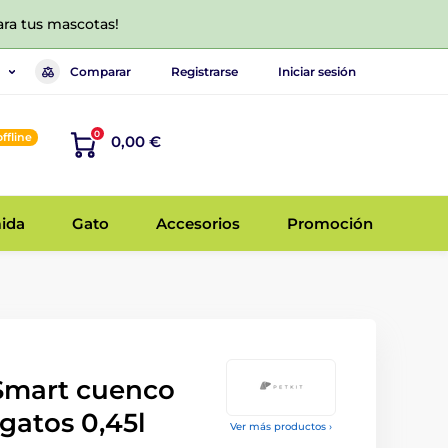
ara tus mascotas!
Comparar
Registrarse
Iniciar sesión
0
offline
0,00 €
ida
Gato
Accesorios
Promoción
 Smart cuenco
 gatos 0,45l
Ver más productos ›