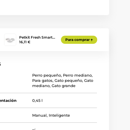
Petkit Fresh Smart…
Para comprar
16,11 €
s
Perro pequeño
,
Perro mediano
,
Para gatos
,
Gato pequeño
,
Gato
mediano
,
Gato grande
entación
0,45 l
Manual
,
Inteligente