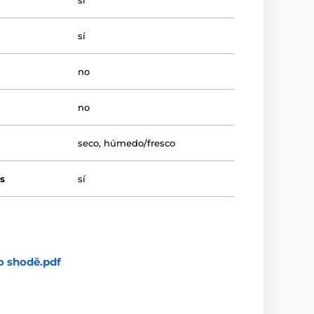
sí
sí
no
no
seco
,
húmedo/fresco
s
sí
o shodě.pdf