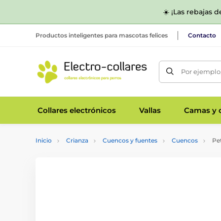
☀️ ¡Las rebajas 
Productos inteligentes para mascotas felices
Contacto
Por ejemplo,
Collares electrónicos
Vallas
Camas y c
Inicio
Crianza
Cuencos y fuentes
Cuencos
Pet