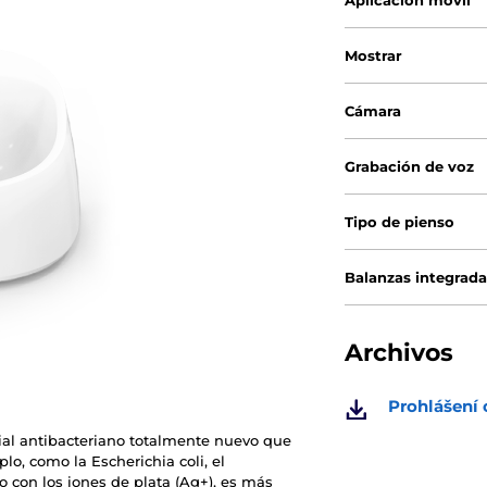
Aplicación móvil
Mostrar
Cámara
Grabación de voz
Tipo de pienso
Balanzas integrada
Archivos
Prohlášení 
ial antibacteriano totalmente nuevo que
lo, como la Escherichia coli, el
con los iones de plata (Ag+), es más