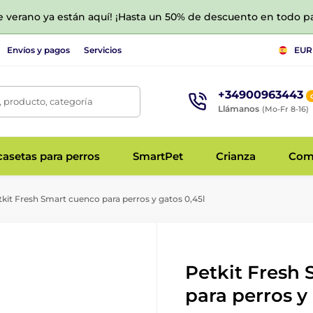
de verano ya están aquí! ¡Hasta un 50% de descuento en todo p
Envíos y pagos
Servicios
EUR
+34900963443
 producto, categoría
Llámanos
(Mo-Fr 8-16)
asetas para perros
SmartPet
Crianza
Com
kit Fresh Smart cuenco para perros y gatos 0,45l
Petkit Fresh
para perros y