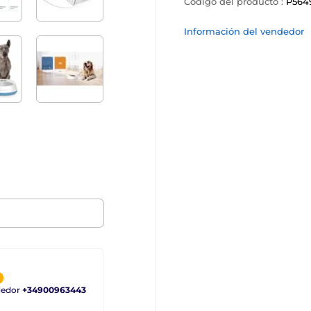
Código del producto :
P564
Información del vendedor
ndedor
+34900963443