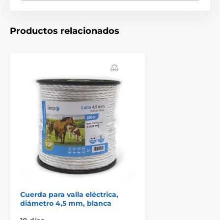
para una conductividad máxima. Debido al color y
diámetro de la cuerda es muy visible.
5 x 0,20 mm de alambre de acero inoxidable de alta
Productos relacionados
calidad
1 x 0,25 mm hilo de cobre superconductor
(estañado)
Resistencia de sólo 0,4 Ω/m
Longitud 200 m
Larga vida útil
Protección UV
Las especificaciones técnicas pueden cambiar sin
previo aviso. Las imágenes tienen únicamente
carácter ilustrativo.
El producto aparece en las categorías
Cuerda para valla eléctrica,
diámetro 4,5 mm, blanca
Accesorios Vallas eléctricas