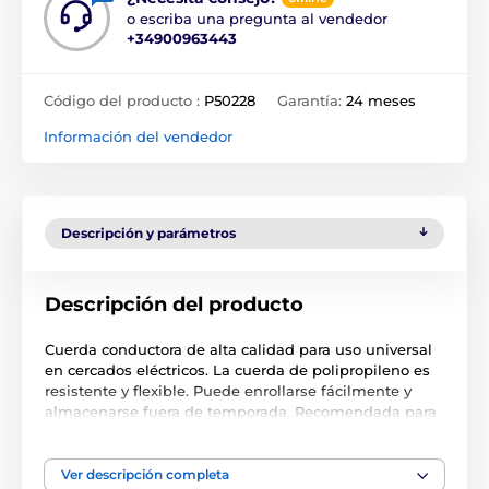
o escriba una pregunta al vendedor
+34900963443
Código del producto :
P50228
Garantía:
24 meses
Información del vendedor
Descripción y parámetros
Descripción del producto
Cuerda conductora de alta calidad para uso universal
en cercados eléctricos. La cuerda de polipropileno es
resistente y flexible. Puede enrollarse fácilmente y
almacenarse fuera de temporada. Recomendada para
el pastoreo de ganado vacuno, caballos, ponis, cabras,
ovejas y como protección contra animales del bosque,
jabalíes. Alambre de cobre estañado en el interior
Ver descripción completa