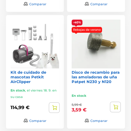
Comparar
Comparar
-40%
Rebajas de verano
Kit de cuidado de
Disco de recambio para
mascotas Petkit
las amoladoras de uña
AirClipper
Patpet N230 y N120
En stock
,
el viernes 18. 9. en
En stock
su casa
5,99 €
114,99 €
3,59 €
Comparar
Comparar