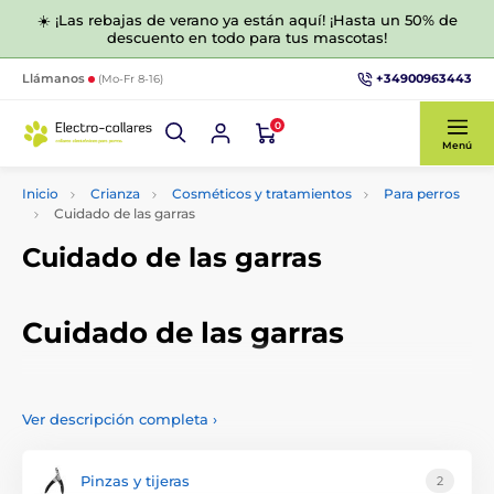
☀️ ¡Las rebajas de verano ya están aquí! ¡Hasta un 50% de
descuento en todo para tus mascotas!
+34900963443
Llámanos
(Mo-Fr 8-16)
0
Menú
Inicio
Crianza
Cosméticos y tratamientos
Para perros
Cuidado de las garras
Cuidado de las garras
Cuidado de las garras
En esta categoría, hemos preparado productos especiales
para que usted y su mascota cuiden sus patas y garras. Elija
Ver descripción completa
›
entre nuestra gama de productos de calidad.
Pinzas y tijeras
2