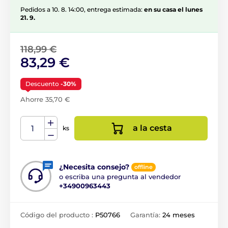
Pedidos a 10. 8. 14:00, entrega estimada:
en su casa el lunes
21. 9.
118,99 €
83,29 €
Descuento
-30%
Ahorre 35,70 €
a la cesta
ks
¿Necesita consejo?
offline
o escriba una pregunta al vendedor
+34900963443
Código del producto :
P50766
Garantía:
24 meses