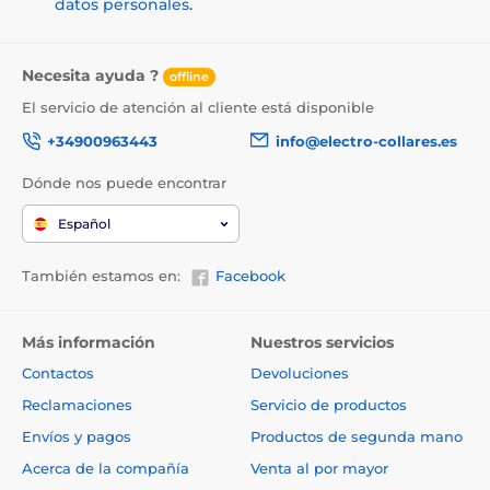
datos personales
.
formación de moho.
Necesita ayuda ?
offline
El servicio de atención al cliente está disponible
+34900963443
info@electro-collares.es
Dónde nos puede encontrar
Español
También estamos en:
Facebook
Más información
Nuestros servicios
Plan de alimentación bajo control
Contactos
Devoluciones
Reclamaciones
Servicio de productos
La aplicación Petkit
le ayuda a planificar un plan de
alimentación perfectamente preciso. En la aplicación
Envíos y pagos
Productos de segunda mano
encontrará muchos consejos valiosos, así como
Acerca de la compañía
Venta al por mayor
sugerencias de planes de alimentación preparados