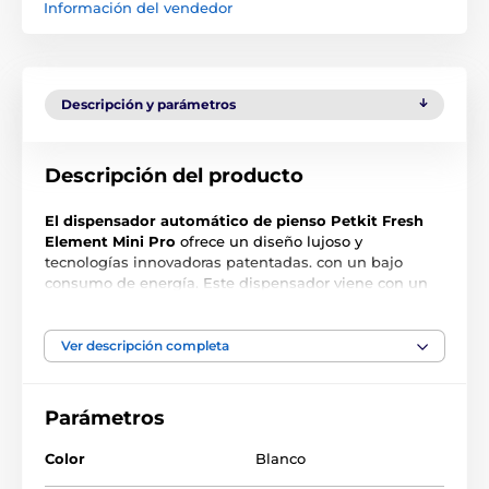
Información del vendedor
Descripción y parámetros
Descripción del producto
El dispensador automático de pienso Petkit Fresh
Element Mini Pro
ofrece un diseño lujoso y
tecnologías innovadoras patentadas. con un bajo
consumo de energía. Este dispensador viene con un
nuevo y mejorado método de entrega de comida que
proporciona un plan de alimentación más preciso y
flexible para su mascota. Su mascota será alimentada
Ver descripción completa
a tiempo y con la cantidad exacta para ella. Además,
con nuestro nuevo tamaño mini, puede colocar este
dispositivo en cualquier lugar de su casa y no ocupará
Parámetros
mucho espacio. ¿Quiere alimentar a su mascota
fácilmente e incluso a distancia? ¡Organice la
Color
Blanco
alimentación saludable de su mascota fácilmente y