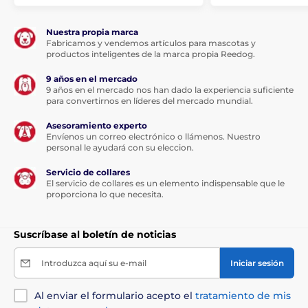
alimento que hay en la tolva y lo muestra en la app.
Si el pienso se está agotando, la aplicación le
avisará.
Nuestra propia marca
Fabricamos y vendemos artículos para mascotas y
Comedero de acero inoxidable: resistente a los
productos inteligentes de la marca propia Reedog.
daños y seguro para todas las mascotas
9 años en el mercado
El comedero también lleva pilas de reserva en caso
9 años en el mercado nos han dado la experiencia suficiente
de corte del suministro eléctrico (4 pilas AA, pilas
para convertirnos en líderes del mercado mundial.
no incluidas).
Asesoramiento experto
Dimensiones del dispensador: 31,5 x 31,9 x 17 cm,
Envíenos un correo electrónico o llámenos. Nuestro
peso: 2,2 kg
personal le ayudará con su eleccion.
Gran capacidad de dispensador
Servicio de collares
El servicio de collares es un elemento indispensable que le
proporciona lo que necesita.
El dispensador de pequeño tamaño pero gran
capacidad se adapta perfectamente a mascotas
pequeñas como gatos o perros de raza pequeña. El
Suscríbase al boletín de noticias
dispensador Petkit cuenta con una estructura sellada
que mantiene las croquetas frescas durante mucho
tiempo. La abertura por la que se vierten las croquetas
Introduzca aquí su e-mail
Iniciar sesión
en el cuenco se cierra automáticamente, por lo que no
puede entrar aire en la comida. El aparato lleva
Al enviar el formulario acepto el
tratamiento de mis
incorporado un recipiente de ventilación para evitar la