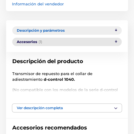
Información del vendedor
Descripción y parámetros
Accesorios
(1)
Descripción del producto
Transmisor de repuesto para el collar de
adiestramiento
d-control 1040.
(No compatible con los modelos de la serie d-control
mini).
Las especificaciones técnicas pueden cambiar sin
Ver descripción completa
previo aviso. Las imágenes tienen únicamente
carácter ilustrativo.
Accesorios recomendados