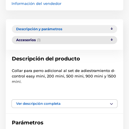
Información del vendedor
Descripción y parámetros
Accesorios
(1)
Descripción del producto
Collar para perro adicional al set de adiestramiento d-
control easy mini, 200 mini, 500 mini, 900 mini y 1500
mini.
El collar sólo es compatible con la serie d-control
mini.
Ver descripción completa
Tiene las funciones impulso, sonido.
Las especificaciones técnicas pueden cambiar sin
Parámetros
previo aviso. Las imágenes tienen únicamente
carácter ilustrativo.