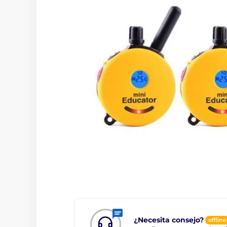
¿Necesita consejo?
offline