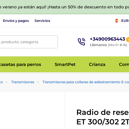
de verano ya están aquí! ¡Hasta un 50% de descuento en todo p
Envíos y pagos
Servicios
EUR
+34900963443
 producto, categoría
Llámanos
(Mo-Fr 8-16)
asetas para perros
SmartPet
Crianza
Com
to
Transmisores
Transmisores para collares de adiestramiento E-co
Radio de rese
ET 300/302 2