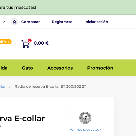
ara tus mascotas!
Comparar
Registrarse
Iniciar sesión
0
offline
0,00 €
ida
Gato
Accesorios
Promoción
llar
Radio de reserva E-collar ET 300/302 2T
rva E-collar
T
Ver más productos ›