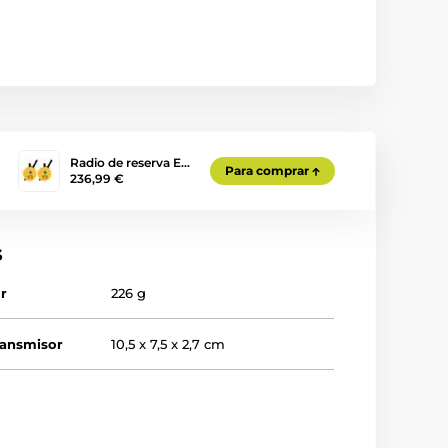
Radio de reserva E…
Para comprar
236,99 €
s
r
226 g
ransmisor
10,5 x 7,5 x 2,7 cm