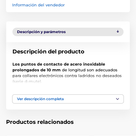
Información del vendedor
Descripción y parámetros
Descripción del producto
Los puntos de contacto de acero inoxidable
prolongados de 10 mm
de longitud son adecuados
para collares electrónicos contra ladridos no deseados
(serie d-mute).
La longitud de 10 mm es adecuada para razas de
perro de pelo corto.
Ver descripción completa
Productos relacionados