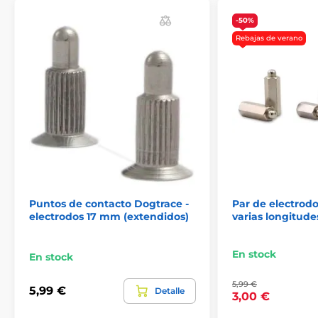
Las especificaciones técnicas pueden cambiar sin
-50%
previo aviso. Las imágenes tienen únicamente
carácter ilustrativo.
Rebajas de verano
El producto aparece en las categorías
Accesorios Collares antiladridos
Electrodos
Puntos de contacto Dogtrace -
Par de electrod
electrodos 17 mm (extendidos)
varias longitude
En stock
En stock
5,99 €
5,99 €
Detalle
3,00 €