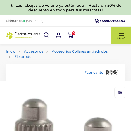
☀️ ¡Las rebajas de verano ya están aquí! ¡Hasta un 50% de
descuento en todo para tus mascotas!
+34900963443
Llámanos
(Mo-Fr 8-16)
0
Menú
Inicio
Accesorios
Accesorios Collares antiladridos
Electrodos
Fabricante