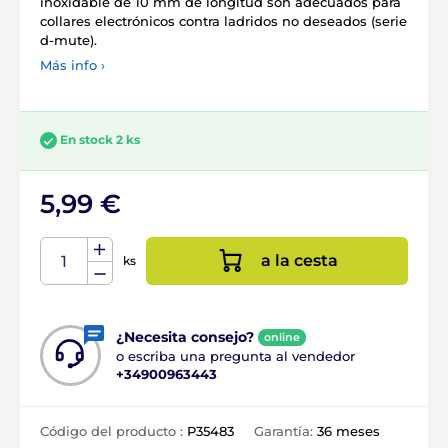
inoxidable de 10 mm de longitud son adecuados para
collares electrónicos contra ladridos no deseados (serie
d-mute).
Más info ›
En stock 2 ks
5,99 €
a la cesta
ks
¿Necesita consejo?
online
o escriba una pregunta al vendedor
+34900963443
Código del producto :
P35483
Garantía:
36 meses