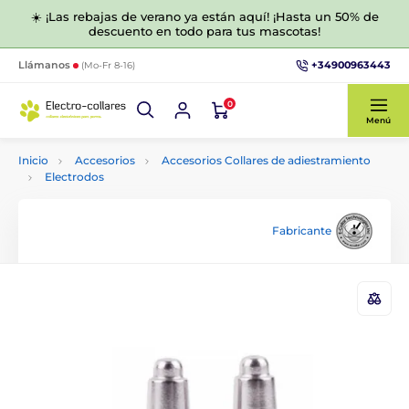
☀️ ¡Las rebajas de verano ya están aquí! ¡Hasta un 50% de
descuento en todo para tus mascotas!
+34900963443
Llámanos
(Mo-Fr 8-16)
0
Menú
Inicio
Accesorios
Accesorios Collares de adiestramiento
Electrodos
Fabricante