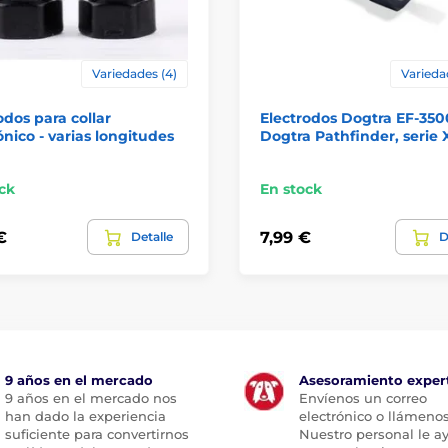
Variedades (4)
Varieda
odos para collar
Electrodos Dogtra EF-350
ónico - varias longitudes
Dogtra Pathfinder, serie 
ck
En stock
€
7,99 €
Detalle
D
9 años en el mercado
Asesoramiento exper
9 años en el mercado nos
Envíenos un correo
han dado la experiencia
electrónico o llámenos
suficiente para convertirnos
Nuestro personal le a