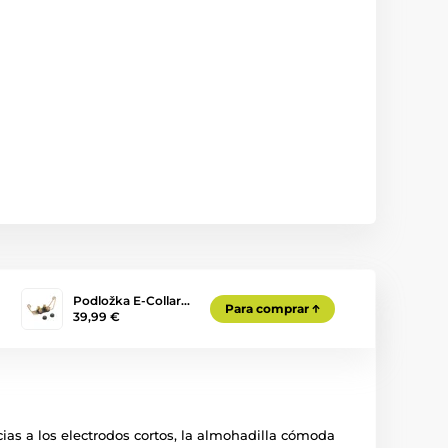
Podložka E-Collar…
Para comprar
39,99 €
ias a los electrodos cortos, la almohadilla cómoda