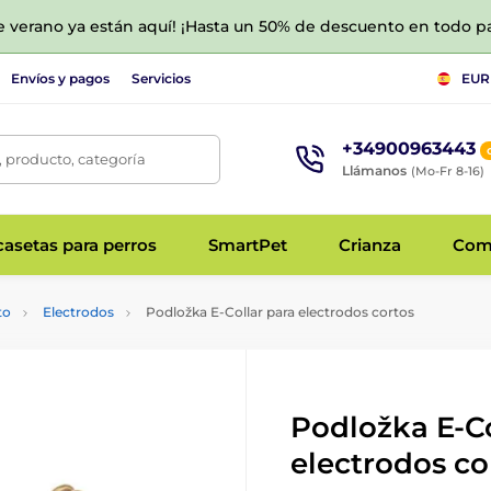
de verano ya están aquí! ¡Hasta un 50% de descuento en todo p
Envíos y pagos
Servicios
EUR
+34900963443
 producto, categoría
Llámanos
(Mo-Fr 8-16)
asetas para perros
SmartPet
Crianza
Com
to
Electrodos
Podložka E-Collar para electrodos cortos
Podložka E-Co
electrodos co