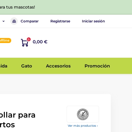
ara tus mascotas!
Comparar
Registrarse
Iniciar sesión
0
offline
0,00 €
ida
Gato
Accesorios
Promoción
llar para
rtos
Ver más productos ›