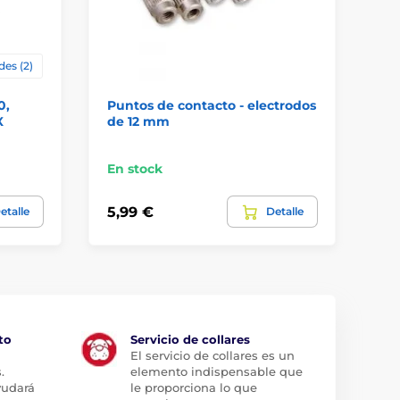
des (2)
0,
Puntos de contacto - electrodos
El
X
de 12 mm
En stock
En
5,99 €
5,
etalle
Detalle
to
Servicio de collares
El servicio de collares es un
.
elemento indispensable que
yudará
le proporciona lo que