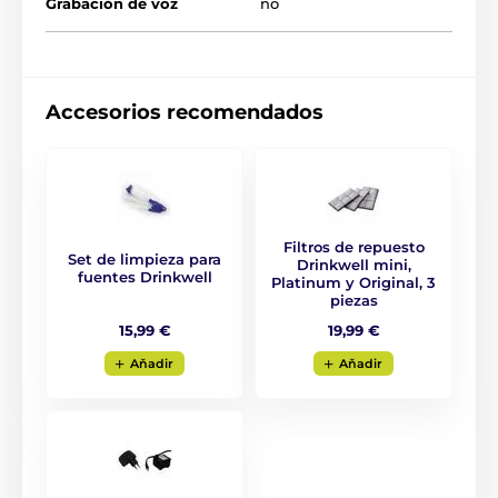
Grabación de voz
no
Accesorios recomendados
Filtros de repuesto
Set de limpieza para
Drinkwell mini,
fuentes Drinkwell
Platinum y Original, 3
piezas
15,99 €
19,99 €
Aňadir
Aňadir
Información básica y características:
cascada como un grifo