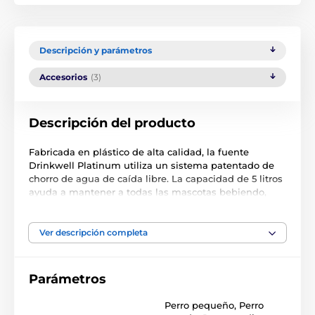
Descripción y parámetros
Accesorios
(3)
Descripción del producto
Fabricada en plástico de alta calidad, la fuente
Drinkwell Platinum utiliza un sistema patentado de
chorro de agua de caída libre. La capacidad de 5 litros
ayuda a mantener a todas las mascotas bebiendo,
independientemente del tamaño de la raza. La fuente
de plástico Drinkwell Platinum del prestigioso
fabricante Petsafe ayuda a mantener el régimen de
Ver descripción completa
bebida de su mascota. El tamaño y diseño del
Drinkwell Platinum es adecuado para todos los perros,
independientemente de su raza, pero a los gatos
Parámetros
también les encantará el agua corriente. Esta fuente
tiene un funcionamiento muy silencioso y siempre
Perro pequeño
,
Perro
ofrecerá a su mascota agua fresca y limpia. Muchos