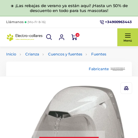
☀️ ¡Las rebajas de verano ya están aquí! ¡Hasta un 50% de
descuento en todo para tus mascotas!
+34900963443
Llámanos
(Mo-Fr 8-16)
0
Menú
Inicio
Crianza
Cuencos y fuentes
Fuentes
Fabricante