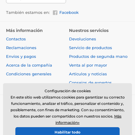
También estamos en:
Facebook
Más información
Nuestros servicios
Contactos
Devoluciones
Reclamaciones
Servicio de productos
Envíos y pagos
Productos de segunda mano
Acerca de la compañía
Venta al por mayor
Condiciones generales
Artículos y noticias
Consejos de expertos
Configuración de cookies
En este sitio web utilizamos cookies para garantizar su correcto
funcionamiento, analizar el tráfico, personalizar el contenido y,
posiblemente, con fines de marketing. Con su consentimiento,
los datos pueden ser compartidos con nuestros socios.
Más
información»
© 2026 www.electro-collares.es ⦁ Tienda electrónica creada por
Habilitar todo
SIMPLIA.cz