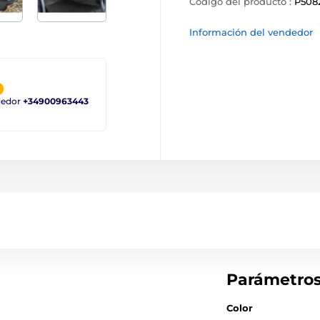
Código del producto :
P508
Información del vendedor
ndedor
+34900963443
Parámetro
Color