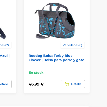
des (2)
Variedades (1)
Azul |
Reedog Bolsa Torby Blue
Re
Flower | Bolsa para perro y gato
| 
En stock
En
46,99 €
35
etalle
Detalle