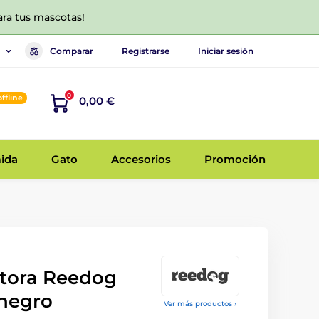
ara tus mascotas!
Comparar
Registrarse
Iniciar sesión
0
offline
0,00 €
ida
Gato
Accesorios
Promoción
tora Reedog
 negro
Ver más productos ›