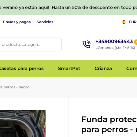
de verano ya están aquí! ¡Hasta un 50% de descuento en todo p
Envíos y pagos
Servicios
EUR
+34900963443
 producto, categoría
Llámanos
(Mo-Fr 8-16)
asetas para perros
SmartPet
Crianza
Com
a perros - negro
Funda protec
para perros -