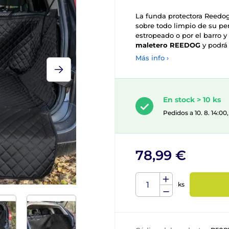
La funda protectora Reedog
sobre todo limpio de su pe
estropeado o por el barro y
maletero REEDOG
y podrá 
Más info ›
En stock > 10 ks
Pedidos a 10. 8. 14:0
78,99 €
ks