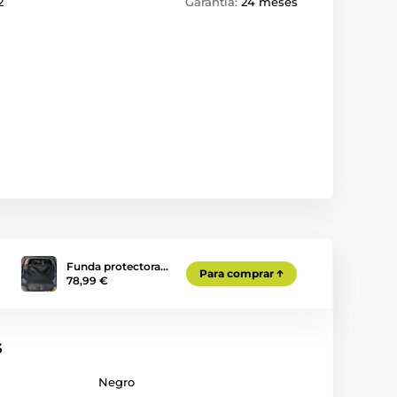
2
Garantía:
24 meses
Funda protectora…
Para comprar
78,99 €
s
Negro