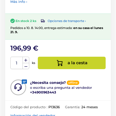
Más info ›
Opciones de transporte ›
En stock 2 ks
Pedidos a 10. 8. 14:00, entrega estimada:
en su casa el lunes
21. 9.
196,99 €
a la cesta
ks
¿Necesita consejo?
offline
o escriba una pregunta al vendedor
+34900963443
Código del producto :
P13636
Garantía:
24 meses
Información del vendedor