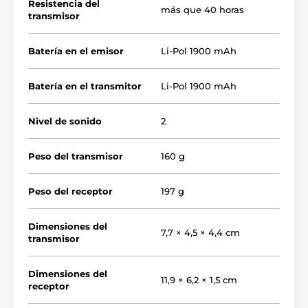
Resistencia del
más que 40 horas
transmisor
Características principales:
Batería en el emisor
Li-Pol 1900 mAh
Alcance entre emisor y receptor de hasta 20 km
Batería en el transmitor
Li-Pol 1900 mAh
Seguimiento de hasta 13 perros, adiestradores o
waypoints
Nivel de sonido
2
Pantalla del receptor fácil de leer, tanto a plena luz
del sol como en la oscuridad
Peso del transmisor
Receptor y transmisor totalmente estancos
160 g
Receptor y transmisor recargables de larga duración
(más de 40 horas)
Peso del receptor
197 g
2 modos de señal acústica: silenciosa y fuerte
Dimensiones del
Conmutación de canales para la comunicación
7,7 × 4,5 × 4,4 cm
transmisor
entre emisor y receptor
Función brújula
Dimensiones del
11,9 × 6,2 × 1,5 cm
Función FENCE - límite acústico virtual para
receptor
delimitar el espacio del perro