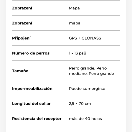
que permite guardar la posición del receptor y luego
navegar hasta esa posición.
Zobrazení
Mapa
Zobrazení
mapa
Připojení
GPS + GLONASS
Número de perros
1 - 13 psů
Perro grande
,
Perro
Tamaño
mediano
,
Perro grande
Impermeabilización
Puede sumergirse
Longitud del collar
2,5 × 70 cm
Resistencia del receptor
más de 40 horas