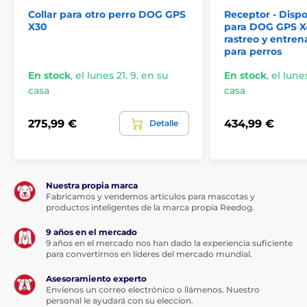
El producto aparece en las categorías
Collar para otro perro DOG GPS
Receptor - Dispos
X30
para DOG GPS X4
rastreo y entre
GPS collares
Para perros
para perros
Profesionales
Smart GPS collares
En stock
,
el lunes 21. 9. en su
En stock
,
el lunes
casa
casa
275,99 €
434,99 €
Detalle
Nuestra propia marca
Fabricamos y vendemos artículos para mascotas y
productos inteligentes de la marca propia Reedog.
9 años en el mercado
9 años en el mercado nos han dado la experiencia suficiente
para convertirnos en líderes del mercado mundial.
Asesoramiento experto
Envíenos un correo electrónico o llámenos. Nuestro
personal le ayudará con su eleccion.