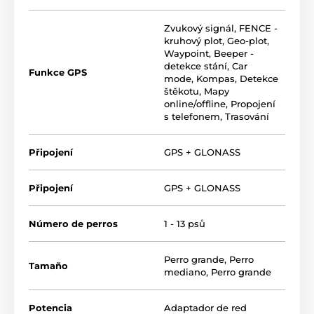
DOG GPS X30 - NO INCLUYE MÓDULO DE
ADIESTRAMIENTO
Zvukový signál
,
FENCE -
kruhový plot
,
Geo-plot
,
Waypoint
,
Beeper -
detekce stání
,
Car
Funkce GPS
mode
,
Kompas
,
Detekce
štěkotu
,
Mapy
online/offline
,
Propojení
s telefonem
,
Trasování
Připojení
GPS + GLONASS
Připojení
GPS + GLONASS
Número de perros
1 - 13 psů
Perro grande
,
Perro
Tamaño
mediano
,
Perro grande
Potencia
Adaptador de red