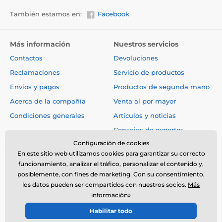
También estamos en:
Facebook
Más información
Nuestros servicios
Contactos
Devoluciones
Reclamaciones
Servicio de productos
Envíos y pagos
Productos de segunda mano
Acerca de la compañía
Venta al por mayor
Condiciones generales
Artículos y noticias
Consejos de expertos
Configuración de cookies
En este sitio web utilizamos cookies para garantizar su correcto
funcionamiento, analizar el tráfico, personalizar el contenido y,
posiblemente, con fines de marketing. Con su consentimiento,
los datos pueden ser compartidos con nuestros socios.
Más
información»
© 2026 www.electro-collares.es ⦁ Tienda electrónica creada por
Habilitar todo
SIMPLIA.cz