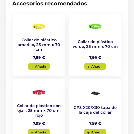
Accesorios recomendados
Registro de rutas de todos los dispositivos
Señal acústica
Indicación de ladridos de perros con grabación de la
ruta en el mapa
Collar de plástico
Collar de plástico
amarillo, 25 mm x 70
verde, 25 mm x 70 cm
cm
7,99 €
7,99 €
Aňadir
Aňadir
Collar de plástico con
GPS X20/X30 tapa de
ojal , 25 mm x 70 cm,
la caja del collar
rojo
7,99 €
7,99 €
Aňadir
Aňadir