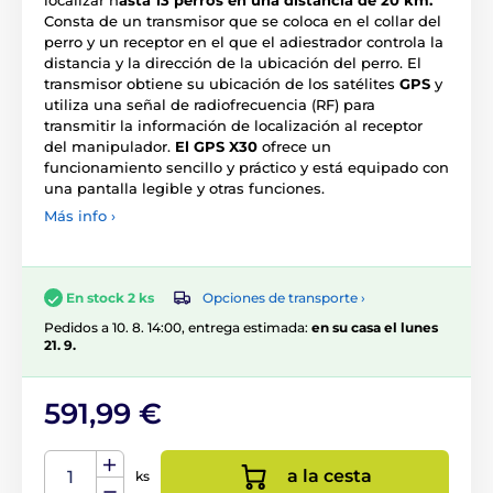
localizar h
asta 13 perros en una distancia de 20 km.
Consta de un transmisor que se coloca en el collar del
perro y un receptor en el que el adiestrador controla la
distancia y la dirección de la ubicación del perro. El
transmisor obtiene su ubicación de los satélites
GPS
y
utiliza una señal de radiofrecuencia (RF) para
transmitir la información de localización al receptor
del manipulador.
El GPS X30
ofrece un
funcionamiento sencillo y práctico y está equipado con
una pantalla legible y otras funciones.
Más info ›
Opciones de transporte ›
En stock 2 ks
Pedidos a 10. 8. 14:00, entrega estimada:
en su casa el lunes
21. 9.
591,99 €
a la cesta
ks