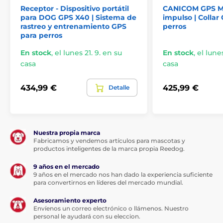
Receptor - Dispositivo portátil
CANICOM GPS M
La frecuencia de actualización de la ubicación del
para DOG GPS X40 | Sistema de
impulso | Collar
animal depende de la intensidad de su movimiento
rastreo y entrenamiento GPS
perros
Función Live tracking: el seguimiento en vivo
para perros
permite mostrar la posición del gato cada 2–3
segundos
En stock
,
el lunes 21. 9. en su
En stock
,
el lunes
casa
casa
Visualización de su distancia actual al animal
Función de valla virtual: envía una notificación si el
434,99 €
425,99 €
Detalle
perro cruza el límite del espacio definido por usted
El historial de movimiento muestra el recorrido de
viajes anteriores de forma ilimitada o de las últimas
24 horas
Nuestra propia marca
La función brújula muestra en el mapa la distancia
Fabricamos y vendemos artículos para mascotas y
y la dirección hacia el receptor GPS
productos inteligentes de la marca propia Reedog.
El uso compartido de la ubicación del animal es
9 años en el mercado
posible con la suscripción Premium
9 años en el mercado nos han dado la experiencia suficiente
para convertirnos en líderes del mercado mundial.
Para gatos y perros pequeños a partir de 4 kg
(yorkshire terrier, bichón, westie, etc.)
Asesoramiento experto
Envíenos un correo electrónico o llámenos. Nuestro
Especificaciones técnicas
personal le ayudará con su eleccion.