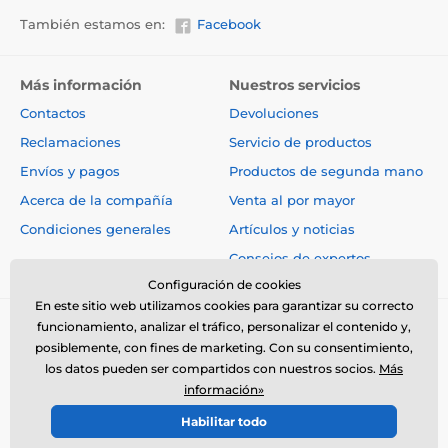
También estamos en:
Facebook
Más información
Nuestros servicios
Contactos
Devoluciones
Aplicación para descargar
Reclamaciones
Servicio de productos
Envíos y pagos
Productos de segunda mano
Acerca de la compañía
Venta al por mayor
La aplicación básica Tractive GPS Pet Finder es
gratuita para smartphones y tablets con
iOS
,
Android
y
Condiciones generales
Artículos y noticias
Windows
. Los requisitos mínimos de versión del
Consejos de expertos
sistema son iOS 11 y Android 5.0.
Configuración de cookies
Activación de servicios GSM
En este sitio web utilizamos cookies para garantizar su correcto
funcionamiento, analizar el tráfico, personalizar el contenido y,
Tras la compra,
active el localizador GPS en la web del
posiblemente, con fines de marketing. Con su consentimiento,
fabricante
y elija
la tarifa mensual
para pagar los
los datos pueden ser compartidos con nuestros socios.
Más
servicios asociados a la comunicación entre el
información»
localizador GPS y su teléfono.
© 2026 www.electro-collares.es ⦁ Tienda electrónica creada por
Habilitar todo
SIMPLIA.cz
La suscripción solo puede devolverse dentro del