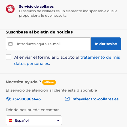
Aplicación gratuita para Android, iPhone y web
Servicio de collares
El servicio de collares es un elemento indispensable que le
Autonomía de la batería de hasta 48 horas (hasta 7
proporciona lo que necesita.
días con Zonas de ahorro de energía) y carga
completa en 2 horas
Suscríbase al boletín de noticias
Se entrega gratis con collar Rogz y cascabel
desmontable, ancho 1 cm y longitud 30 cm
Introduzca aquí su e-mail
Iniciar sesión
Dimensiones: 55 × 28 × 17 mm, 25 g
Impermeable, ligero y resistente a los golpes
Al enviar el formulario acepto el
tratamiento de mis
Color del tracker: azul oscuro
datos personales
.
Color del clip para collar: azul oscuro
Adecuado para collares con un ancho máximo de 2
Necesita ayuda ?
offline
cm
El servicio de atención al cliente está disponible
Carga magnética del collar
+34900963443
info@electro-collares.es
Dónde nos puede encontrar
Español