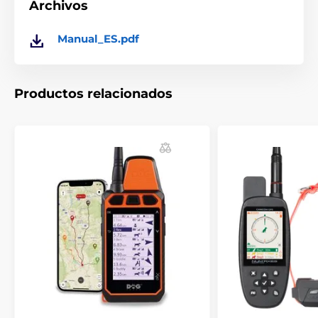
Archivos
campo cerca de una carretera muy transitada. Reciba
avisos cuando su gato salga de esa zona y en el
momento en que vuelva sano y salvo.
Manual_ES.pdf
Productos relacionados
100% impermeable, ligero, con batería
de hasta 7 días
Pequeño, pero resistente. 100% impermeable. Cómodo
de llevar para gatos con un peso superior a 4 kg.
Incluye un clip para collar compatible con la mayoría
de collares para gatos.
Resumen de características