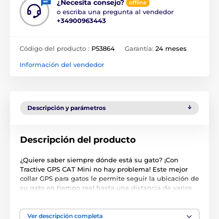
¿Necesita consejo?
offline
o escriba una pregunta al vendedor
+34900963443
Código del producto :
P53864
Garantía:
24 meses
Información del vendedor
Descripción y parámetros
Descripción del producto
¿Quiere saber siempre dónde está su gato? ¡Con
Tractive GPS CAT Mini no hay problema! Este mejor
collar GPS para gatos le permite seguir la ubicación de
su gato en tiempo real hasta una distancia de varios
kilómetros. Gracias al alcance ilimitado de este
dispositivo de seguimiento GPS y a la posibilidad de
compartir el historial de ubicación de los últimos 365
Ver descripción completa