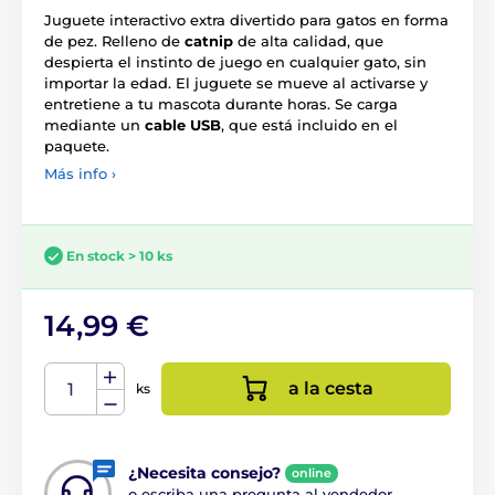
Juguete interactivo extra divertido para gatos en forma
de pez. Relleno de
catnip
de alta calidad, que
despierta el instinto de juego en cualquier gato, sin
importar la edad. El juguete se mueve al activarse y
entretiene a tu mascota durante horas. Se carga
mediante un
cable USB
, que está incluido en el
paquete.
Más info ›
En stock > 10 ks
14,99 €
a la cesta
ks
¿Necesita consejo?
online
o escriba una pregunta al vendedor