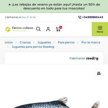
☀️ ¡Las rebajas de verano ya están aquí! ¡Hasta un 50% de
descuento en todo para tus mascotas!
+34900963443
Llámanos
(Mo-Fr 8-16)
0
Menú
Inicio
Crianza
Juguetes
Para perros
Por la marca
Juguetes para perros Reedog
Fabricante