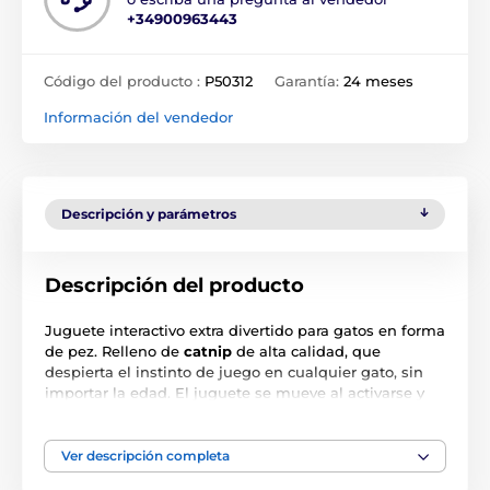
+34900963443
Código del producto :
P50312
Garantía:
24 meses
Información del vendedor
Descripción y parámetros
Descripción del producto
Juguete interactivo extra divertido para gatos en forma
de pez. Relleno de
catnip
de alta calidad, que
despierta el instinto de juego en cualquier gato, sin
importar la edad. El juguete se mueve al activarse y
entretiene a tu mascota durante horas. Se carga
mediante un
cable USB
, que está incluido en el
paquete. Fabricado con plástico y felpa de alta
Ver descripción completa
calidad.