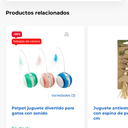
Tamaño: 27 cm
Productos relacionados
Las especificaciones técnicas pueden cambiar sin
previo aviso. Las imágenes tienen únicamente
carácter ilustrativo.
-20%
Rebajas de verano
El producto aparece en las categorías
Juguetes
Juguetes para perros Reedog
Para los gatos
Juguetes según su tipo
Ratones, animales
Juguetes electrónicos para gatos
Variedades (3)
Por la marca
Reedog macskajátékok
Patpet juguete divertido para
Juguete antiest
Gato
gatos con sonido
con espina de p
cm