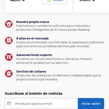
Nuestra propia marca
Fabricamos y vendemos artículos para mascotas y
productos inteligentes de la marca propia Reedog.
Tamaño de la cama:
9 años en el mercado
Tamaño de la casa XS (32 x 38 x 38 cm), razas de
9 años en el mercado nos han dado la experiencia suficiente
perro pequeñas: altura del perro hasta 30 cm -
para convertirnos en líderes del mercado mundial.
Yorkshire Terrier, Chihuahua, Teckel miniatura
Casa de tamaño S (38 x 44 x 45 cm), razas
Asesoramiento experto
Envíenos un correo electrónico o llámenos. Nuestro
pequeñas: altura del perro hasta 35 cm
personal le ayudará con su eleccion.
Casa de tamaño M (46 x 52 x 53 cm), razas de perro
medianas más pequeñas: altura 30 - 40 cm, -
Servicio de collares
El servicio de collares es un elemento indispensable que le
Bichon Frise, Basset Hound, Terrier brasileño,
proporciona lo que necesita.
Schnauzer, Beagle
Casa tamaño L (55 x 60 x 60 cm), razas de perro
medianas: altura del perro 40 - 50 cm, - Basset
Suscríbase al boletín de noticias
Hound, Cocker Spaniel, Bulldog Francés
Introduzca aquí su e-mail
Iniciar sesión
Casa tamaño XL (60 x 70 x 63 cm), razas medianas
más grandes, altura del perro 45 - 55 cm - bearded