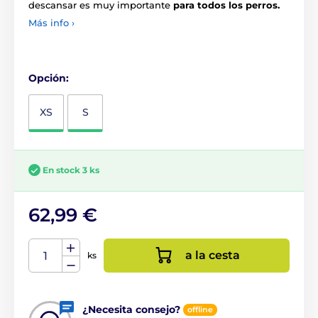
descansar es muy importante
para todos los perros.
Más info ›
Opción:
XS
S
En stock 3 ks
62,99 €
a la cesta
ks
¿Necesita consejo?
offline