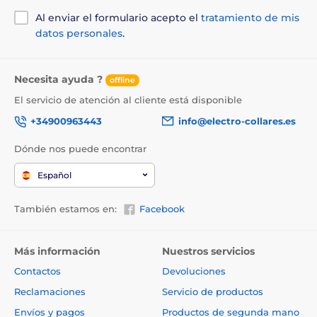
collie, chow-chow, dunker, harrier, Friesian Pointer
Al enviar el formulario acepto el
tratamiento de mis
Casa tamaño 2XL (62 x 76 x 74 cm), razas grandes,
datos personales
.
altura del perro 55 - 60 cm - Airedale Terrier, Pastor
australiano, Eurasier, Pointer francés
Necesita ayuda ?
offline
Las especificaciones técnicas pueden cambiar sin
previo aviso. Las imágenes tienen únicamente
El servicio de atención al cliente está disponible
carácter ilustrativo.
+34900963443
info@electro-collares.es
Dónde nos puede encontrar
El producto aparece en las categorías
Español
Camas y casetas para perros
Casita
También estamos en:
Facebook
Para los perros pequeños
Para perros medianos
Más información
Nuestros servicios
Contactos
Devoluciones
Reclamaciones
Servicio de productos
Envíos y pagos
Productos de segunda mano