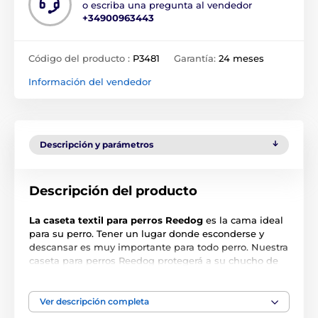
o escriba una pregunta al vendedor
+34900963443
Código del producto :
P3481
Garantía:
24 meses
Información del vendedor
Descripción y parámetros
Descripción del producto
La caseta textil para perros Reedog
es la cama ideal
para su perro. Tener un lugar donde esconderse y
descansar es muy importante para todo perro. Nuestra
caseta para perros Reedog protegerá a su chucho de
las noches frías y le proporcionará comodidad y un
lugar donde podrá ir a descansar en cualquier
momento. El material de calidad y duradero que no
Ver descripción completa
estropeará cualquier caseta para perros le garantiza