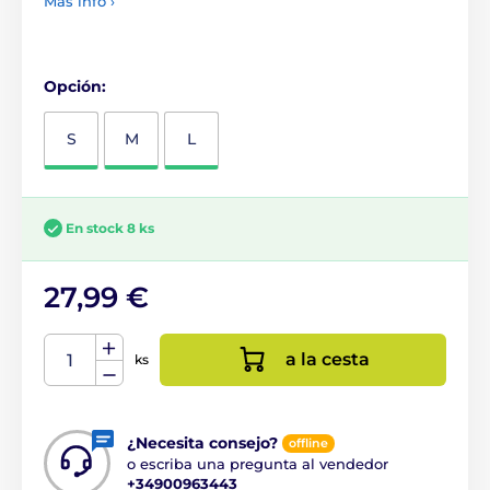
Más info ›
Opción:
S
M
L
En stock 8 ks
27,99 €
a la cesta
ks
¿Necesita consejo?
offline
o escriba una pregunta al vendedor
+34900963443