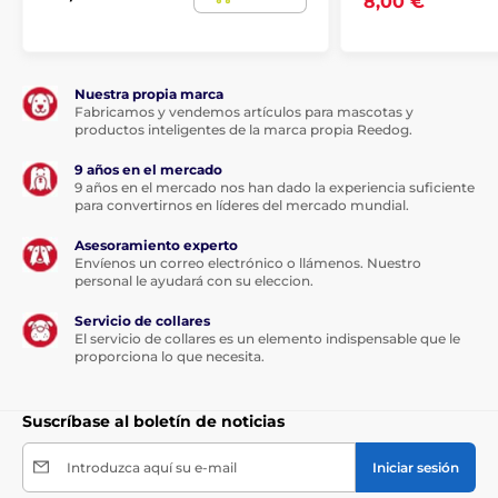
8,00 €
Las especificaciones técnicas pueden cambiar sin
previo aviso. Las imágenes tienen únicamente
carácter ilustrativo.
Nuestra propia marca
Fabricamos y vendemos artículos para mascotas y
productos inteligentes de la marca propia Reedog.
El producto aparece en las categorías
9 años en el mercado
9 años en el mercado nos han dado la experiencia suficiente
para convertirnos en líderes del mercado mundial.
Camas y casetas para perros
Iglú
Asesoramiento experto
Para los perros pequeños
Para gatos
Envíenos un correo electrónico o llámenos. Nuestro
personal le ayudará con su eleccion.
Camas
Servicio de collares
El servicio de collares es un elemento indispensable que le
proporciona lo que necesita.
Suscríbase al boletín de noticias
Introduzca aquí su e-mail
Iniciar sesión