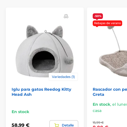
El interior de la cama está forrado con un agradable y
cálido colchón para que su gato duerma aún mejor.
-50%
Rebajas de verano
Variedades (1)
Iglu para gatos Reedog Kitty
Rascador con pe
Head Ash
Greta
Puede elegir entre varias variantes y tamaños de
agujas para gatos. Lavable a máquina a 30° (modo
En stock
,
el lunes
lavado a mano).
casa
En stock
15,99 €
58,99 €
Detalle