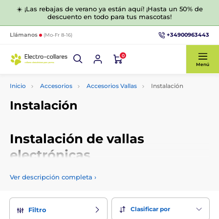
☀️ ¡Las rebajas de verano ya están aquí! ¡Hasta un 50% de
descuento en todo para tus mascotas!
+34900963443
Llámanos
(Mo-Fr 8-16)
0
Menú
Inicio
Accesorios
Accesorios Vallas
Instalación
Instalación
Instalación de vallas
electrónicas
Accesorios para la instalación de vallas electrónicas.
Ver descripción completa
›
Clasificar por
Filtro